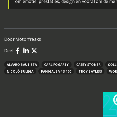
om emotie, prestaties, design en vooral om de men
Door:
Motorfreaks
Deel
ÁLVARO BAUTISTA
CARL FOGARTY
CASEY STONER
COLL
NICOLÒ BULEGA
PANIGALE V4 S 100
TROY BAYLISS
WOR