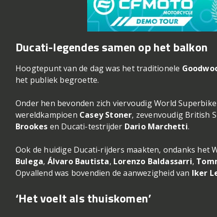
Ducati-legendes samen op het balkon
Hoogtepunt van de dag was het traditionele
Goodwoo
het publiek begroette.
Onder hen bevonden zich viervoudig World Superbi
wereldkampioen
Casey Stoner
, zevenvoudig British
Brookes
en Ducati-testrijder
Dario Marchetti
.
Ook de huidige Ducati-rijders maakten, ondanks he
Bulega
,
Álvaro Bautista
,
Lorenzo Baldassarri
,
Tomm
Opvallend was bovendien de aanwezigheid van
Iker 
‘Het voelt als thuiskomen’