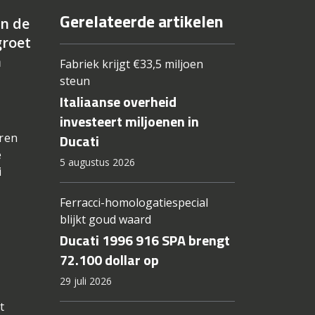
Gerelateerde artikelen
an de
groet
n
Fabriek krijgt €33,5 miljoen
steun
Italiaanse overheid
investeert miljoenen in
eren
Ducati
e
5 augustus 2026
i
Ferracci-homologatiespecial
blijkt goud waard
Ducati 1996 916 SPA brengt
72.100 dollar op
29 juli 2026
t