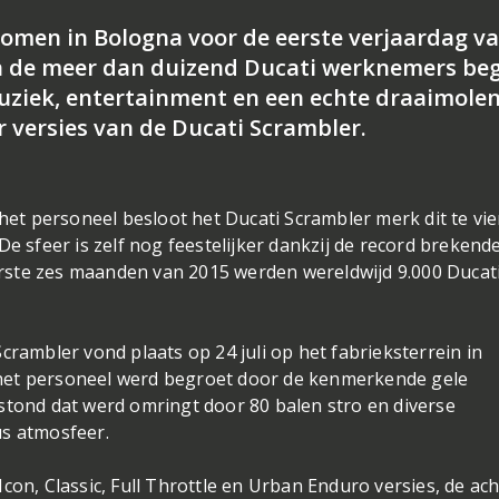
omen in Bologna voor de eerste verjaardag v
n de meer dan duizend Ducati werknemers be
uziek, entertainment en een echte draaimole
r versies van de Ducati Scrambler.
 het personeel besloot het Ducati Scrambler merk dit te vi
De sfeer is zelf nog feestelijker dankzij de record brekend
eerste zes maanden van 2015 werden wereldwijd 9.000 Ducat
crambler vond plaats op 24 juli op het fabrieksterrein in
het personeel werd begroet door de kenmerkende gele
stond dat werd omringt door 80 balen stro en diverse
us atmosfeer.
con, Classic, Full Throttle en Urban Enduro versies, de ach