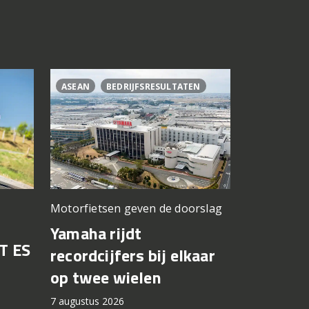
ASEAN
BEDRIJFSRESULTATEN
CL500
C
Motorfietsen geven de doorslag
Problemen b
gedacht
Yamaha rijdt
T ES
Honda br
recordcijfers bij elkaar
recall fo
op twee wielen
44.000 
7 augustus 2026