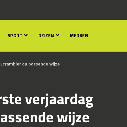
SPORT
REIZEN
MERKEN
g Scrambler op passende wijze
rste verjaardag
passende wijze