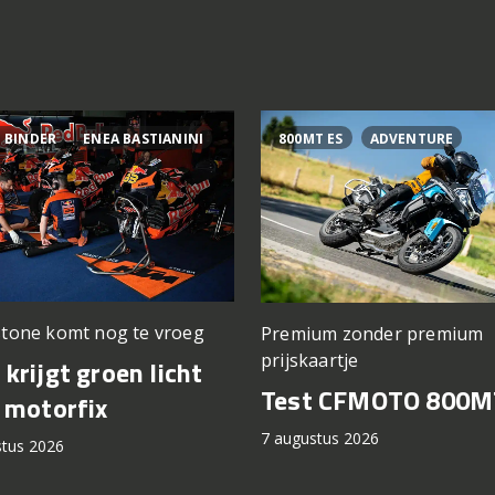
 BINDER
ENEA BASTIANINI
800MT ES
ADVENTURE
stone komt nog te vroeg
Premium zonder premium
prijskaartje
krijgt groen licht
Test CFMOTO 800M
 motorfix
7 augustus 2026
stus 2026