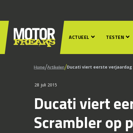
ACTUEEL
TESTEN
/
/
Ducati viert eerste verjaarda
Home
Artikelen
28 juli 2015
Ducati viert ee
Scrambler op 