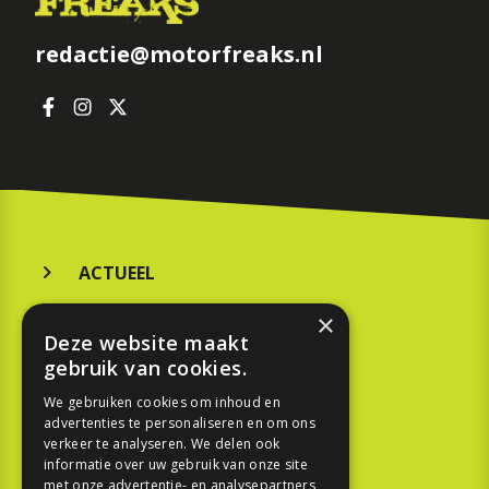
redactie@motorfreaks.nl
ACTUEEL
MERKEN
×
Deze website maakt
KOOPGIDS
gebruik van cookies.
TESTEN
We gebruiken cookies om inhoud en
advertenties te personaliseren en om ons
verkeer te analyseren. We delen ook
SPORT
informatie over uw gebruik van onze site
met onze advertentie- en analysepartners,