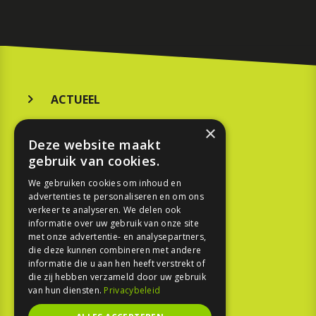
ACTUEEL
MERKEN
×
Deze website maakt
KOOPGIDS
gebruik van cookies.
TESTEN
We gebruiken cookies om inhoud en
advertenties te personaliseren en om ons
verkeer te analyseren. We delen ook
SPORT
informatie over uw gebruik van onze site
met onze advertentie- en analysepartners,
die deze kunnen combineren met andere
REPORTAGE
informatie die u aan hen heeft verstrekt of
die zij hebben verzameld door uw gebruik
TOUREN
van hun diensten.
Privacybeleid
NIEUWSBRIEF