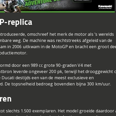
P-replica
ntroduceerde, omschreef het merk de motor als ’s werelds
nbare weg. De machine was rechtstreeks afgeleid van de
am in 2006 uitkwam in de MotoGP en bracht een groot de
roductiemotor.
vormd door een 989 cc grote 90-graden V4 met
bron leverde ongeveer 200 pk, terwijl het drooggewicht 
 Ducati destijds een van de meest exclusieve en
. De topsnelheid bedroeg bovendien bijna 300 km/uur.
ren
tot slechts 1.500 exemplaren. Het model groeide daardoor 