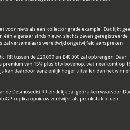
et voor niets als een ‘collector grade example’. Dat lijkt ge
an één eigenaar sinds nieuw, slechts zeven geregistreerde
is zal verzamelaars wereldwijd ongetwijfeld aanspreken.
ici RR tussen de £20.000 en £40.000 zal opbrengen. Daar
’s premium van 15% plus btw bovenop, wat neerkomt op 
rijs kan daardoor aanzienlijk hoger uitvallen dan het winne
ar de Desmosedici RR eindelijk zal gebruiken waarvoor Du
otoGP-replica opnieuw verdwijnt als pronkstuk in een