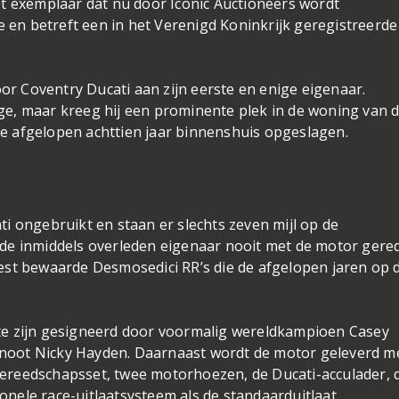
Het exemplaar dat nu door Iconic Auctioneers wordt
 en betreft een in het Verenigd Koninkrijk geregistreerde
r Coventry Ducati aan zijn eerste en enige eigenaar.
ge, maar kreeg hij een prominente plek in de woning van 
de afgelopen achttien jaar binnenshuis opgeslagen.
ti ongebruikt en staan er slechts zeven mijl op de
 de inmiddels overleden eigenaar nooit met de motor gere
best bewaarde Desmosedici RR’s die de afgelopen jaren op 
jkt te zijn gesigneerd door voormalig wereldkampioen Casey
enoot Nicky Hayden. Daarnaast wordt de motor geleverd m
gereedschapsset, twee motorhoezen, de Ducati-acculader, 
onele race-uitlaatsysteem als de standaarduitlaat.