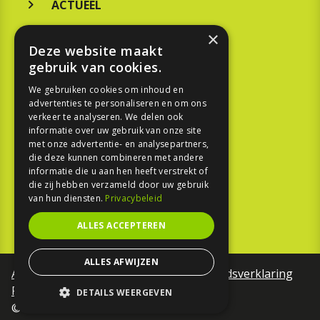
ACTUEEL
MERKEN
×
Deze website maakt
KOOPGIDS
gebruik van cookies.
TESTEN
We gebruiken cookies om inhoud en
advertenties te personaliseren en om ons
verkeer te analyseren. We delen ook
SPORT
informatie over uw gebruik van onze site
met onze advertentie- en analysepartners,
die deze kunnen combineren met andere
REPORTAGE
informatie die u aan hen heeft verstrekt of
die zij hebben verzameld door uw gebruik
TOUREN
van hun diensten.
Privacybeleid
NIEUWSBRIEF
ALLES ACCEPTEREN
ALLES AFWIJZEN
Algemene voorwaarden
Toegankelijkheidsverklaring
Privacy Policy
DETAILS WEERGEVEN
©Motorfreaks 2026
STRIKT NOODZAKELIJK