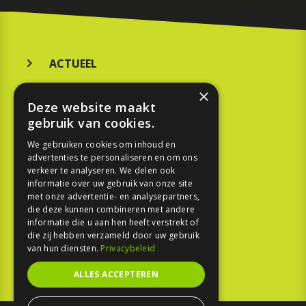
ACTUEEL
MERKEN
×
Deze website maakt
KOOPGIDS
gebruik van cookies.
TESTEN
We gebruiken cookies om inhoud en
advertenties te personaliseren en om ons
verkeer te analyseren. We delen ook
SPORT
informatie over uw gebruik van onze site
met onze advertentie- en analysepartners,
die deze kunnen combineren met andere
REPORTAGE
informatie die u aan hen heeft verstrekt of
die zij hebben verzameld door uw gebruik
TOUREN
van hun diensten.
Privacybeleid
NIEUWSBRIEF
ALLES ACCEPTEREN