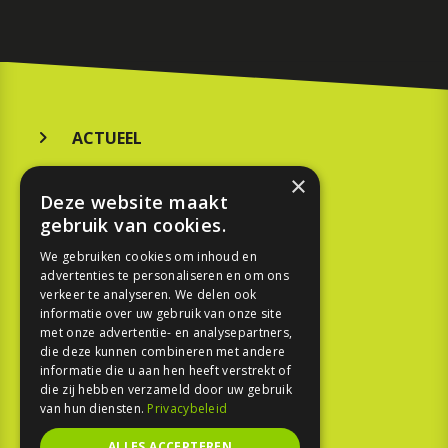
ACTUEEL
MERKEN
×
Deze website maakt
KOOPGIDS
gebruik van cookies.
TESTEN
We gebruiken cookies om inhoud en
advertenties te personaliseren en om ons
verkeer te analyseren. We delen ook
SPORT
informatie over uw gebruik van onze site
met onze advertentie- en analysepartners,
die deze kunnen combineren met andere
REPORTAGE
informatie die u aan hen heeft verstrekt of
die zij hebben verzameld door uw gebruik
TOUREN
van hun diensten.
Privacybeleid
NIEUWSBRIEF
ALLES ACCEPTEREN