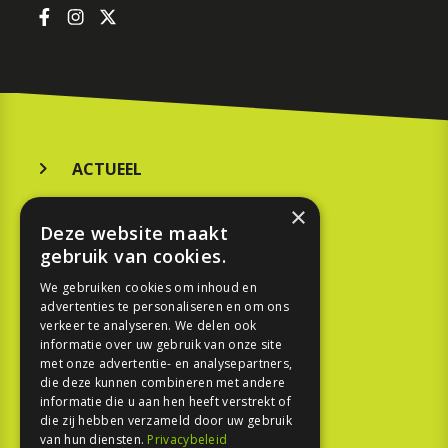
ACTUEEL
MERKEN
×
Deze website maakt
KOOPGIDS
gebruik van cookies.
TESTEN
We gebruiken cookies om inhoud en
advertenties te personaliseren en om ons
verkeer te analyseren. We delen ook
SPORT
informatie over uw gebruik van onze site
met onze advertentie- en analysepartners,
die deze kunnen combineren met andere
REPORTAGE
informatie die u aan hen heeft verstrekt of
die zij hebben verzameld door uw gebruik
TOUREN
van hun diensten.
Privacybeleid