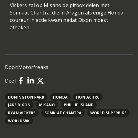
Vickers zal op Misano de pitbox delen met
Somkiat Chantra, die in Aragón als enige Honda-
coureur in actie kwam nadat Dixon moest
afhaken.
Door:
Motorfreaks
Deel
DONINGTON PARK
HONDA
HONDA HRC
JAKE DIXON
MISANO
PHILLIP ISLAND
RYAN VICKERS
SOMKIAT CHANTRA
WORLD SUPERBIKE
WORLDSBK