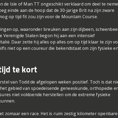
n de Isle of Man TT ongeschikt verklaard om deel te nem
g einde aan de hoop dat de 30-jarige Brit na zijn zware
nog op tijd fit zou zijn voor de Mountain Course.
dingen op, waaronder breuken aan zijn dijbeen, scheenbee
de Verenigde Staten begon hij aan een intensief
talië. Daar zette hij alles op alles om op tijd klaar te zijn v
lfs niet op een coureur die bekendstaat om zijn fysieke e
ijd te kort
rstel van Todd de afgelopen weken positief. Toch is dat ni
p het gebied van spoedeisende geneeskunde, orthopedie e
ssures niet voldoende herstellen om de extreme fysieke
 kunnen.
s niet zomaar een race. Het is ruim zestig kilometer openbare