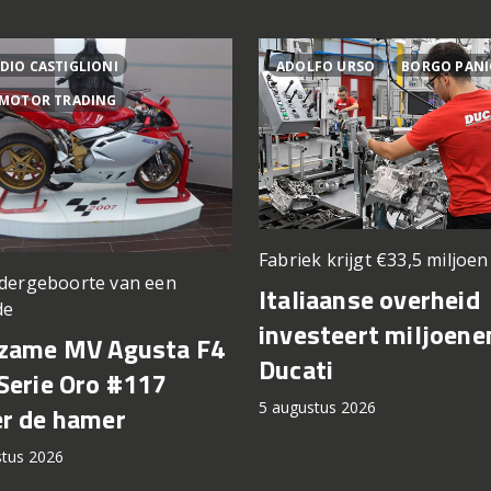
DIO CASTIGLIONI
ADOLFO URSO
BORGO PANI
 MOTOR TRADING
Fabriek krijgt €33,5 miljoe
dergeboorte van een
Italiaanse overheid
de
investeert miljoene
zame MV Agusta F4
Ducati
Serie Oro #117
5 augustus 2026
r de hamer
stus 2026