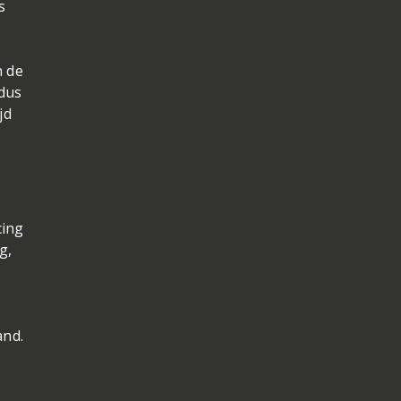
s
n de
ldus
jd
cing
g,
and.