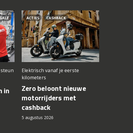
GALE
ACTIES
CASHBACK
ÁLEX RINS
n steun
Elektrisch vanaf je eerste
Testwerk g
kilometers
Yamaha 
Zero beloont nieuwe
n in
Fernánde
motorrijders met
in op Si
cashback
5 augustus 2
5 augustus 2026