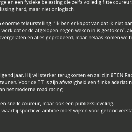
 en een fysieke belasting die zelfs volledig fitte coureur
eslissing hard, maar niet onlogisch.
 enorme teleurstelling. “Ik ben er kapot van dat ik niet aa
t werk dat er de afgelopen negen weken in is gestoken”, a
 overgelaten en alles geprobeerd, maar helaas komen we ti
lgend jaar. Hij wil sterker terugkomen en zal zijn 8TEN Ra
eunen. Voor de TT is zijn afwezigheid een flinke aderlatin
an het moderne road racing.
en snelle coureur, maar ook een publiekslieveling.
ing waarbij sportieve ambitie moet wijken voor gezond verst