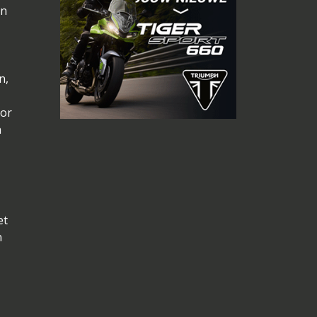
en
n,
oor
n
et
n