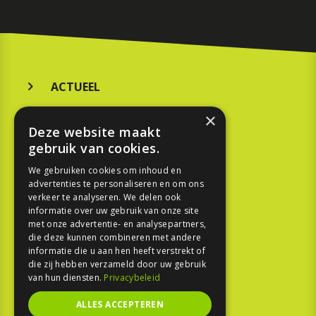
ACTUEEL
MERKEN
×
Deze website maakt
KOOPGIDS
gebruik van cookies.
TESTEN
We gebruiken cookies om inhoud en
advertenties te personaliseren en om ons
verkeer te analyseren. We delen ook
SPORT
informatie over uw gebruik van onze site
met onze advertentie- en analysepartners,
die deze kunnen combineren met andere
REPORTAGE
informatie die u aan hen heeft verstrekt of
die zij hebben verzameld door uw gebruik
TOUREN
van hun diensten.
Privacybeleid
NIEUWSBRIEF
ALLES ACCEPTEREN