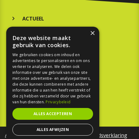
ACTUEEL
MERKEN
×
Deze website maakt
KOOPGIDS
gebruik van cookies.
We gebruiken cookies om inhoud en
TESTEN
advertenties te personaliseren en om ons
verkeer te analyseren. We delen ook
SPORT
informatie over uw gebruik van onze site
met onze advertentie- en analysepartners,
die deze kunnen combineren met andere
REPORTAGE
informatie die u aan hen heeft verstrekt of
die zij hebben verzameld door uw gebruik
TOUREN
van hun diensten.
Privacybeleid
NIEUWSBRIEF
ALLES ACCEPTEREN
ALLES AFWIJZEN
Algemene voorwaarden
Toegankelijkheidsverklaring