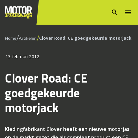
search
menu
/
/
Clover Road: CE goedgekeurde motorjack
Home
Artikelen
13 februari 2012
Clover Road: CE
goedgekeurde
motorjack
Kledingfabrikant Clover heeft een nieuwe motorjas
op de markt gezet die als compleet product een CE