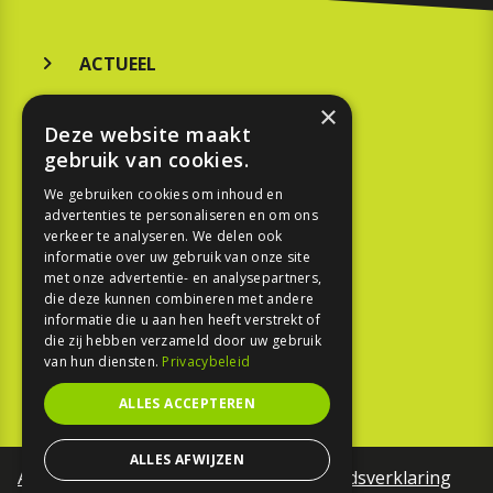
ACTUEEL
MERKEN
×
Deze website maakt
KOOPGIDS
gebruik van cookies.
TESTEN
We gebruiken cookies om inhoud en
advertenties te personaliseren en om ons
verkeer te analyseren. We delen ook
SPORT
informatie over uw gebruik van onze site
met onze advertentie- en analysepartners,
die deze kunnen combineren met andere
REPORTAGE
informatie die u aan hen heeft verstrekt of
die zij hebben verzameld door uw gebruik
TOUREN
van hun diensten.
Privacybeleid
NIEUWSBRIEF
ALLES ACCEPTEREN
ALLES AFWIJZEN
Algemene voorwaarden
Toegankelijkheidsverklaring