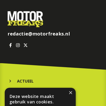
redactie@motorfreaks.nl
ACTUEEL
MERKEN
×
Deze website maakt
KOOPGIDS
gebruik van cookies.