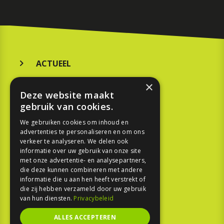
ACTUEEL
MERKEN
×
Deze website maakt
KOOPGIDS
gebruik van cookies.
TESTEN
We gebruiken cookies om inhoud en
advertenties te personaliseren en om ons
verkeer te analyseren. We delen ook
SPORT
informatie over uw gebruik van onze site
met onze advertentie- en analysepartners,
die deze kunnen combineren met andere
REPORTAGE
informatie die u aan hen heeft verstrekt of
die zij hebben verzameld door uw gebruik
TOUREN
van hun diensten.
Privacybeleid
NIEUWSBRIEF
ALLES ACCEPTEREN