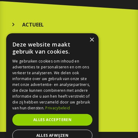
ACTUEEL
MERKEN
×
Deze website maakt
KOOPGIDS
gebruik van cookies.
TESTEN
We gebruiken cookies om inhoud en
advertenties te personaliseren en om ons
verkeer te analyseren. We delen ook
SPORT
informatie over uw gebruik van onze site
met onze advertentie- en analysepartners,
die deze kunnen combineren met andere
REPORTAGE
informatie die u aan hen heeft verstrekt of
die zij hebben verzameld door uw gebruik
TOUREN
van hun diensten.
Privacybeleid
NIEUWSBRIEF
ALLES ACCEPTEREN
ALLES AFWIJZEN