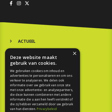
ACTUEEL
MERKEN
×
Deze website maakt
KOOPGIDS
gebruik van cookies.
TESTEN
We gebruiken cookies om inhoud en
advertenties te personaliseren en om ons
verkeer te analyseren. We delen ook
SPORT
informatie over uw gebruik van onze site
met onze advertentie- en analysepartners,
die deze kunnen combineren met andere
REPORTAGE
informatie die u aan hen heeft verstrekt of
die zij hebben verzameld door uw gebruik
TOUREN
van hun diensten.
Privacybeleid