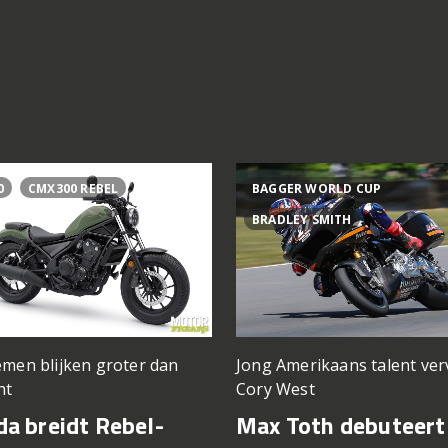
0
CMX300 REBEL
BAGGER WORLD CUP
BRADLEY SMITH
men blijken groter dan
Jong Amerikaans talent ve
ht
Cory West
a breidt Rebel-
Max Toth debuteert 