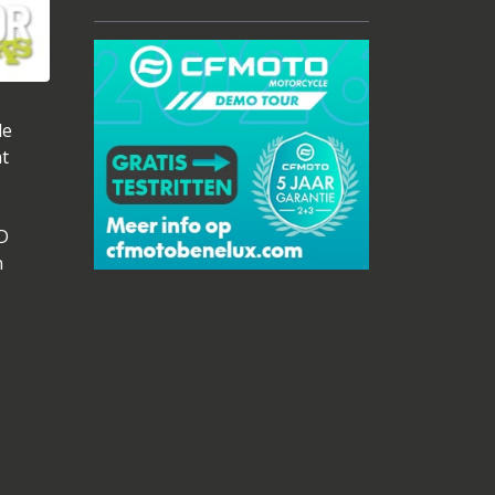
de
ht
3D
n