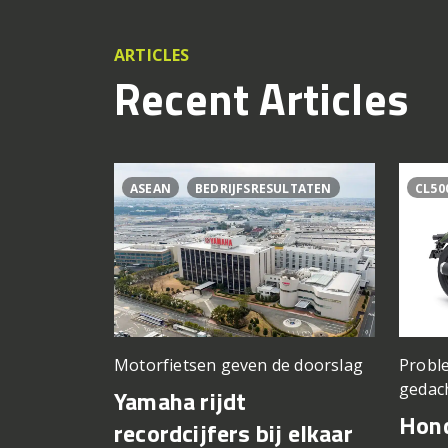
ARTICLES
Recent Articles
ASEAN
BEDRIJFSRESULTATEN
CL50
Motorfietsen geven de doorslag
Proble
gedac
Yamaha rijdt
Hond
recordcijfers bij elkaar