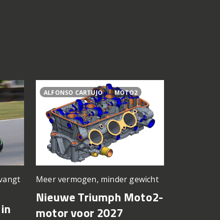
ALFONSO CARTUJO
MOTO2
2027
77
Meer vermogen, minder gewicht
rvangt
Nieuwe kle
basis
Nieuwe Triumph Moto2-
in
Suzuki 
motor voor 2027