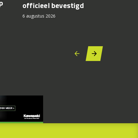
p
8TT krij
officieel bevestigd
kleuren
6 augustus 2026
2027
6 augustus 2