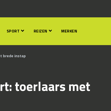
SPORT
REIZEN
MERKEN
t brede instap
t: toerlaars met