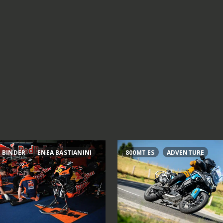
 BINDER
ENEA BASTIANINI
800MT ES
ADVENTURE