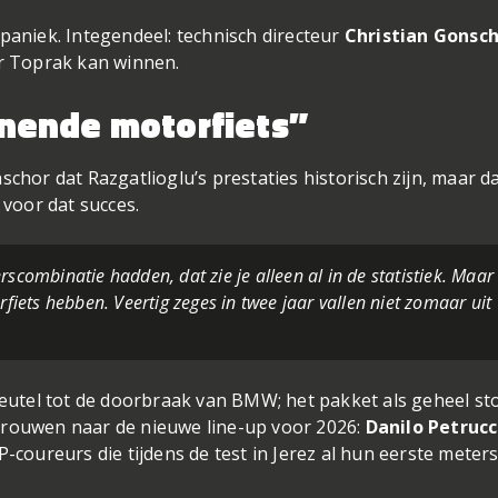
aniek. Integendeel: technisch directeur
Christian Gonsc
r Toprak kan winnen.
nende motorfiets”
hor dat Razgatlioglu’s prestaties historisch zijn, maar d
voor dat succes.
rscombinatie hadden, dat zie je alleen al in de statistiek. Maar
ets hebben. Veertig zeges in twee jaar vallen niet zomaar uit
eutel tot de doorbraak van BMW; het pakket als geheel st
rtrouwen naar de nieuwe line-up voor 2026:
Danilo Petrucc
-coureurs die tijdens de test in Jerez al hun eerste meter