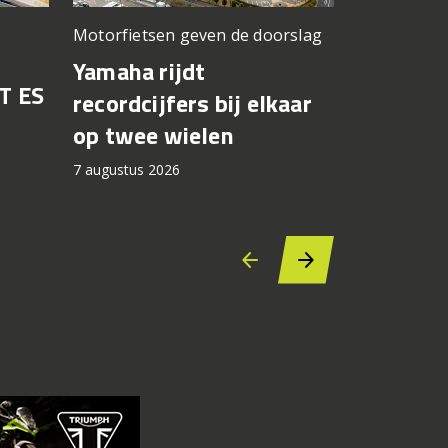
Motorfietsen geven de doorslag
Problemen b
gedacht
Yamaha rijdt
T ES
Honda br
recordcijfers bij elkaar
recall fo
op twee wielen
44.000 
7 augustus 2026
7 augustus 2