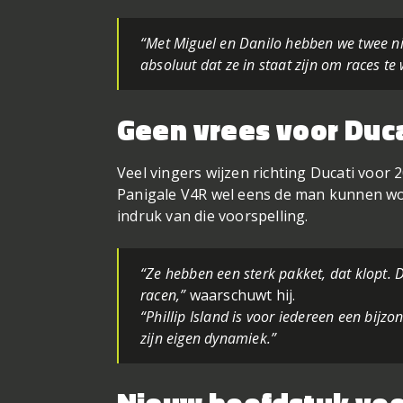
“Met Miguel en Danilo hebben we twee nieu
absoluut dat ze in staat zijn om races te
Geen vrees voor Duc
Veel vingers wijzen richting Ducati voor
Panigale V4R wel eens de man kunnen wor
indruk van die voorspelling.
“Ze hebben een sterk pakket, dat klopt. D
racen,”
waarschuwt hij.
“Phillip Island is voor iedereen een bijz
zijn eigen dynamiek.”
Nieuw hoofdstuk vo