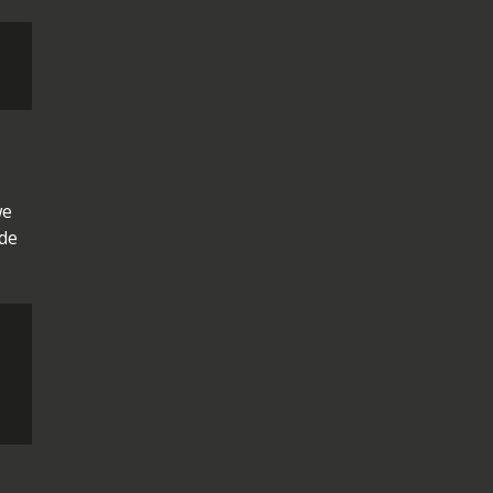
we
 de