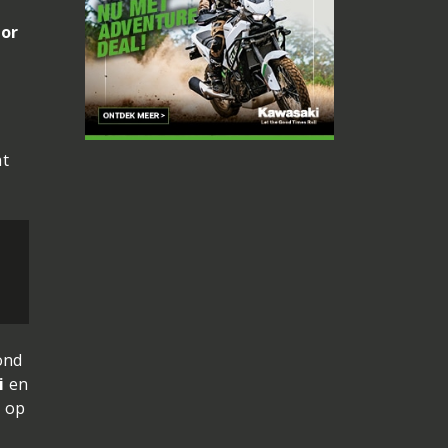
hor
at
ond
i
en
s op