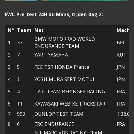
EWC Pre-test 24H du Mans, tijden dag 2:
N°
Team
Nat
Machi
BMW MOTORRAD WORLD
1
37
BEL
ENDURANCE TEAM
2
7
YART YAMAHA
AUT
3
5
FCC TSR HONDA France
JPN
4
1
YOSHIMURA SERT MOTUL
JPN
5
4
TATI TEAM BERINGER RACING
FRA
6
11
KAWASAKI WEBIKE TRICKSTAR
FRA
7
999
DUNLOP TEST TEAM
1'36.02
8
6
ERC ENDURANCE
FRA
ELF MARC VDS RACING TEAM