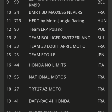
9
99
BEL
KM99
10
24
BMRT 3D MAXXESS NEVERS
FRA
11
713
HERT by Moto-Jungle Racing
HUN
12
90
Team LRP Poland
POL
13
8
TEAM BOLLIGER SWITZERLAND
SUI
14
33
TEAM 33 LOUIT APRIL MOTO
FRA
15
25
TEAM ETOILE
JPN
16
44
HONDA NO LIMITS
ITA
17
55
NATIONAL MOTOS
FRA
18
27
TRT27 AZ MOTO
FRA
19
41
DAFY-RAC 41 HONDA
FRA