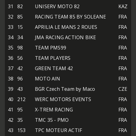
31
82
UNISERV MOTO 82
KAZ
32
85
RACING TEAM 85 BY SOLEANE
FRA
33
15
APRILIA LE MANS 2 ROUES
FRA
34
34
JMA RACING ACTION BIKE
FRA
35
98
TEAM PMS99
FRA
36
56
TEAM PLAYERS
FRA
37
42
GREEN TEAM 42
FRA
38
96
MOTO AIN
FRA
39
43
BGR Czech Team by Maco
CZE
40
212
WERC MOTORS EVENTS
FRA
41
95
X-TREM RACING
FRA
42
35
TMC 35 - PMO
FRA
43
153
TPC MOTEUR ACTIF
FRA