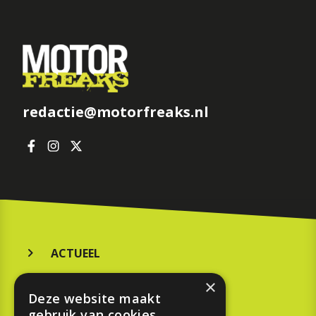
redactie@motorfreaks.nl
ACTUEEL
MERKEN
×
Deze website maakt
KOOPGIDS
gebruik van cookies.