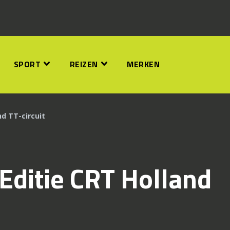
SPORT
REIZEN
MERKEN
nd TT-circuit
 Editie CRT Holland