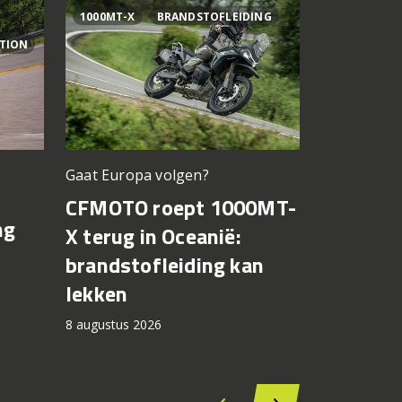
1000MT-X
BRANDSTOFLEIDING
AI OGURA
ITION
Gaat Europa volgen?
Bagnaia op
CFMOTO roept 1000MT-
MotoGP 
ng
X terug in Oceanië:
Bezzecch
brandstofleiding kan
rondere
lekken
7 augustus 2
8 augustus 2026