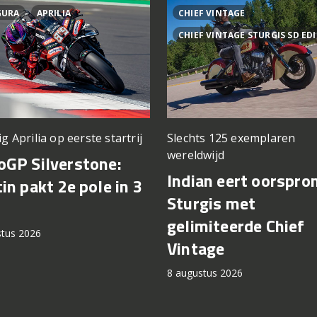
GURA
APRILIA
CHIEF VINTAGE
CHIEF VINTAGE STURGIS SD ED
ig Aprilia op eerste startrij
Slechts 125 exemplaren
wereldwijd
GP Silverstone:
Indian eert oorspro
in pakt 2e pole in 3
Sturgis met
gelimiteerde Chief
stus 2026
Vintage
8 augustus 2026