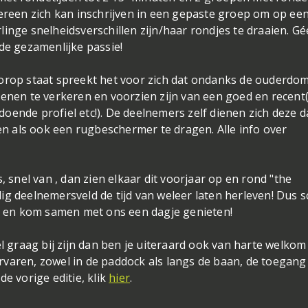
dereen zich kan inschrijven in een gepaste groep om op ee
inge snelheidsverschillen zijn/haar rondjes te draaien. G
de gezamenlijke passie!
orop staat spreekt het voor zich dat ondanks de ouderdom,
ienen te verkeren en voorzien zijn van een goed en recent(
oende profiel etc!). De deelnemers zelf dienen zich deze d
len als ook een rugbeschermer te dragen. Alle info over
, snel van , dan zien elkaar dit voorjaar op en rond "the
g deelnemersveld de tijd van weleer laten herleven! Dus sc
uur en kom samen met ons een dagje genieten!
el graag bij zijn dan ben je uiteraard ook van harte welko
varen, zowel in de paddock als langs de baan, de toegang 
e vorige editie, klik
hier
.