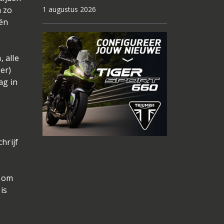
n zo
1 augustus 2026
één
 alle
er)
ag in
hrijf
m om
is