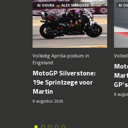
AI OGURA
ALEX MÁRQUEZ
AI O
Volledig Aprilia-podium in
Volled
Engeland
Moto
MotoGP Silverstone:
Mart
19e Sprintzege voor
GP’s
Martin
8 augu
8 augustus 2026