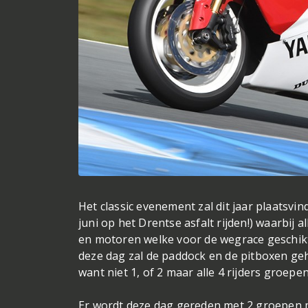
Het classic evenement zal dit jaar plaatsvi
juni op het Drentse asfalt rijden!) waarbij a
en motoren welke voor de wegrace geschik
deze dag zal de paddock en de pitboxen gehee
want niet 1, of 2 maar alle 4 rijders groe
Er wordt deze dag gereden met 2 groepen m