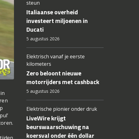
steun
Italiaanse overheid
investeert miljoenen in
Ducati
5 augustus 2026
Elektrisch vanaf je eerste
kilometers
Zero beloont nieuwe
motorrijders met cashback
5 augustus 2026
 in
oren
Op
Elektrische pionier onder druk
pul’
LiveWire krijgt
toren.
beurswaarschuwing na
koersval onder één dollar
tijden