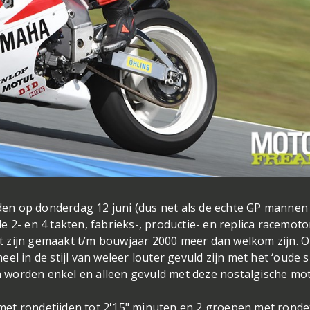
nden op donderdag 12 juni (dus net als de echte GP mannen
lle 2- en 4 takten, fabrieks-, productie- en replica racemot
t zijn gemaakt t/m bouwjaar 2000 meer dan welkom zijn. 
l in de stijl van weleer louter gevuld zijn met het ‘oude s
pen worden enkel en alleen gevuld met deze nostalgische mo
et rondetijden tot 2'15" minuten en 2 groepen met ronde