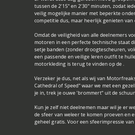
tussen de 2'15" en 2'30" minuten, zodat ie
veilig mogelijke manier met beperkte onderl
competitie dus, maar heerlijk genieten van 
Omdat de veiligheid van alle deelnemers vo
motoren in een perfecte technische staat d
setje banden (zonder droogtescheuren, vold
een passende en veilige leren outfit te hul
motorkleding is terug te vinden op de .
Verzeker je dus, net als wij van Motorfreaks
Cathedral of Speed" waar we met een gezelli
je in, trek je ouwe 'brommert" uit de sch
Kun je zelf niet deelnemen maar wil je er w
de sfeer van weleer te komen proeven en er
geheel gratis. Voor een sfeerimpressie van d