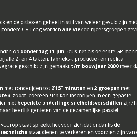
ck en de pitboxen geheel in stijl van weleer gevuld zijn me
 bijzondere CRT dag worden
alle
vier
de rijdersgroepen gev
vinden op
donderdag 11 juni
(dus net als de echte GP man
ij alle 2- en 4 takten, fabrieks-, productie- en replica
egrace geschikt zijn gemaakt
t/m bouwjaar 2000
meer d
en
met rondetijden tot
2’15” minuten
en
2 groepen
met
nuten
, zodat iedereen zich kan inschrijven in een gepaste
nier met
beperkte onderlinge snelheidsverschillen
zijn/
maar heerlijk genieten van de gezamenlijke passie!
 voorop staat spreekt het voor zich dat ondanks de
 technische
staat dienen te verkeren en voorzien zijn van