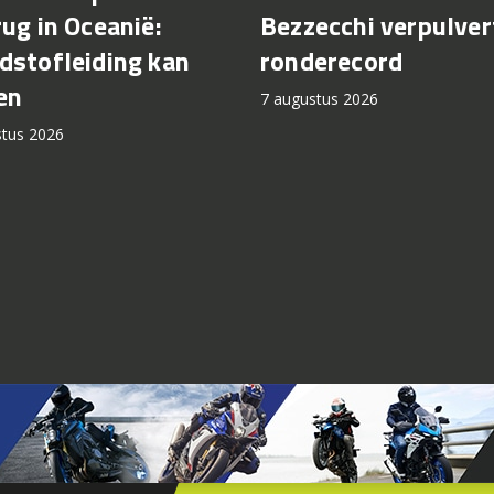
rug in Oceanië:
Bezzecchi verpulver
dstofleiding kan
ronderecord
en
7 augustus 2026
stus 2026