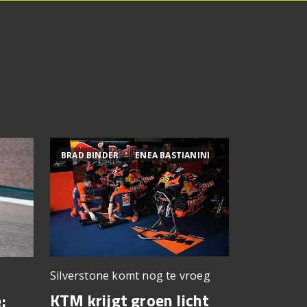
BRAD BINDER
ENEA BASTIANINI
800MT ES
Silverstone komt nog te vroeg
Premium z
prijskaartje
KTM krijgt groen licht
: