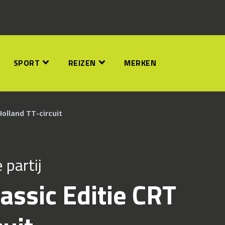
SPORT
REIZEN
MERKEN
Holland TT-circuit
partij
assic Editie CRT