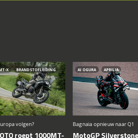
MT-X
BRANDSTOFLEIDING
AI OGURA
APRILIA
Europa volgen?
Bagnaia opnieuw naar Q1
OTO roept 1000MT-
MotoGP Silverstone