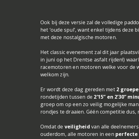
Ook bij deze versie zal de volledige paddo
het ‘oude spul’, want enkel tijdens deze
met deze nostalgische motoren.
Het classic evenement zal dit jaar plaats
in juni op het Drentse asfalt rijden!) waarb
racemotoren en motoren welke voor de w
welkom zijn.
Er wordt deze dag gereden met
2 groep
rondetijden tussen de
2’15” en 2’30” mi
groep om op een zo veilig mogelijke ma
rondjes te draaien. Géén competitie dus, 
Omdat de
veiligheid
van alle deelnemers
ouderdom, alle motoren in een
perfecte