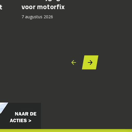
Test CF
voor motorfix
t
7 augustus 2
7 augustus 2026