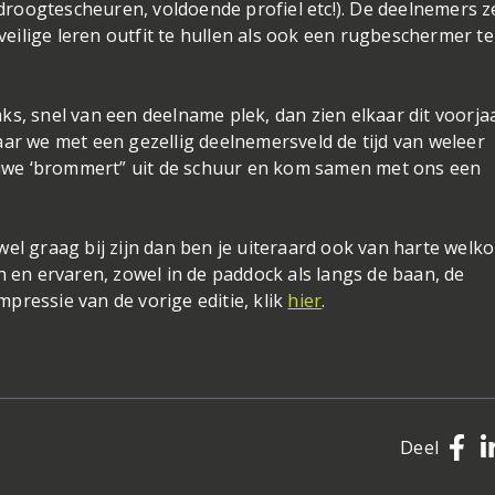
droogtescheuren, voldoende profiel etc!). De deelnemers z
eilige leren outfit te hullen als ook een rugbeschermer te
aks, snel van een deelname plek, dan zien elkaar dit voorja
ar we met een gezellig deelnemersveld de tijd van weleer
je ouwe ‘brommert” uit de schuur en kom samen met ons een
 wel graag bij zijn dan ben je uiteraard ook van harte welk
en ervaren, zowel in de paddock als langs de baan, de
mpressie van de vorige editie, klik
hier
.
Deel