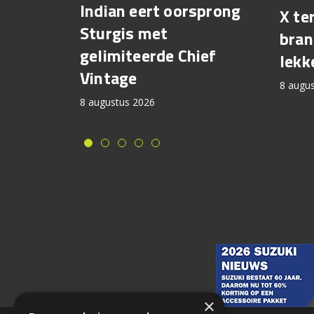
Indian eert oorsprong
X te
Sturgis met
bran
gelimiteerde Chief
lekk
Vintage
8 augu
8 augustus 2026
×