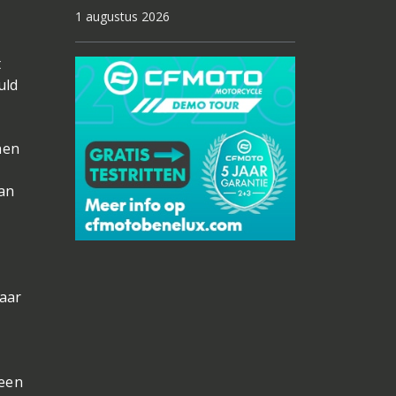
1 augustus 2026
t
uld
nen
an
haar
 een