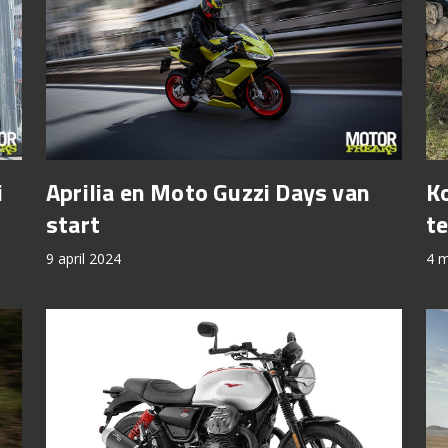
i
Aprilia en Moto Guzzi Days van
K
start
te
9 april 2024
4 m