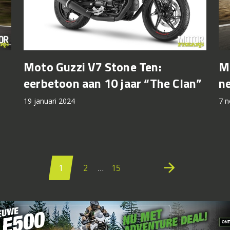
Moto Guzzi V7 Stone Ten:
Mo
eerbetoon aan 10 jaar “The Clan”
n
19 januari 2024
7 
Berichten
paginering
arrow_forward
1
2
…
15