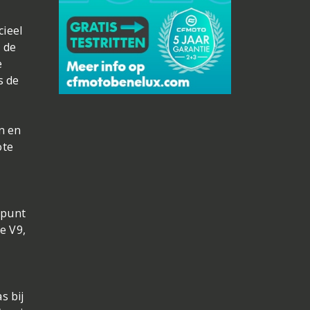
ieel
 de
e
s de
n en
ote
tpunt
e V9,
s bij