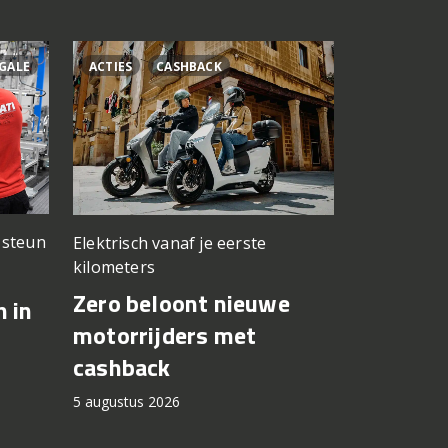
GALE
ACTIES
CASHBACK
ÁLEX RINS
n steun
Elektrisch vanaf je eerste
Testwerk g
kilometers
Yamaha 
Zero beloont nieuwe
n in
Fernánde
motorrijders met
in op Si
cashback
5 augustus 2
5 augustus 2026