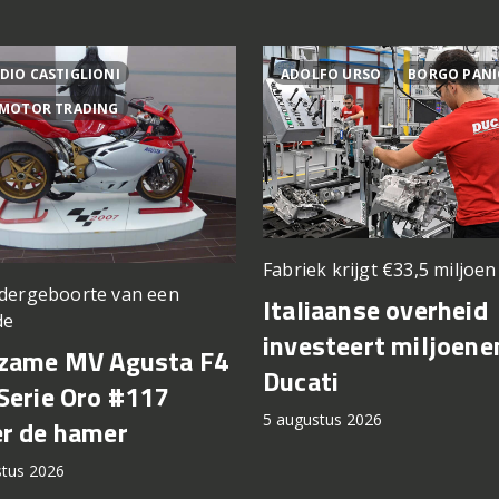
DIO CASTIGLIONI
ADOLFO URSO
BORGO PANI
 MOTOR TRADING
Fabriek krijgt €33,5 miljoe
dergeboorte van een
Italiaanse overheid
de
investeert miljoene
zame MV Agusta F4
Ducati
Serie Oro #117
5 augustus 2026
r de hamer
stus 2026