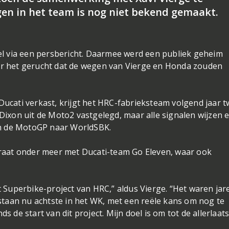
en in het team is nog niet bekend gemaakt.
l via een persbericht. Daarmee werd een publiek geheim
ger het gerucht dat de wegen van Vierge en Honda zouden
Ducati verkast, krijgt het HRC-fabrieksteam volgend jaar 
 Dixon uit de Moto2 vastgelegd, maar alle signalen wijzen 
an de MotoGP naar WorldSBK.
 praat onder meer met Ducati-team Go Eleven, waar ook
et Superbike-project van HRC,” aldus Vierge. “Het waren jar
taan nu achtste in het WK, met een reële kans om nog te
s de start van dit project. Mijn doel is om tot de allerlaat