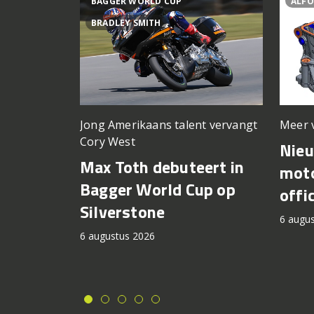
BAGGER WORLD CUP
ALFO
BRADLEY SMITH
Meer 
Jong Amerikaans talent vervangt
Cory West
Nie
Max Toth debuteert in
moto
Bagger World Cup op
offi
Silverstone
6 augu
6 augustus 2026