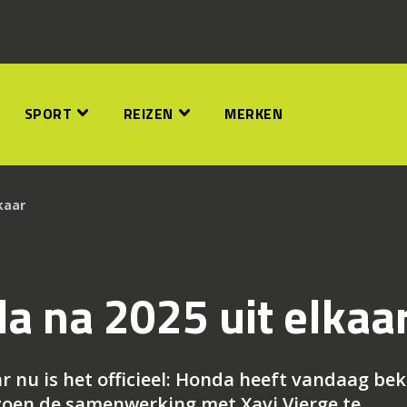
SPORT
REIZEN
MERKEN
kaar
a na 2025 uit elkaa
ar nu is het officieel: Honda heeft vandaag be
zoen de samenwerking met Xavi Vierge te