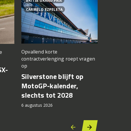
BRITSE GRAND PRIX
ACHTER DE
CARMELO EZPELETA
ASPAR TEA
Opvallend korte
e
een TT Ass
contractverlenging roept vragen
vergeten
op
SX-
Achter d
Silverstone blijft op
CFMOTO
MotoGP-kalender,
6 augustus 2
slechts tot 2028
6 augustus 2026