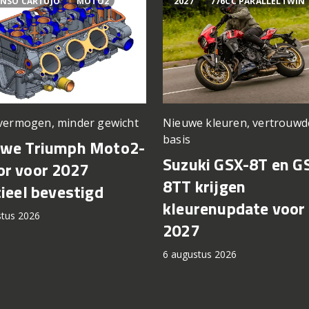
NSO CARTUJO
MOTO2
2027
776CC PARALLELTWIN
vermogen, minder gewicht
Nieuwe kleuren, vertrouwd
basis
uwe Triumph Moto2-
Suzuki GSX-8T en G
r voor 2027
8TT krijgen
cieel bevestigd
kleurenupdate voor
stus 2026
2027
6 augustus 2026