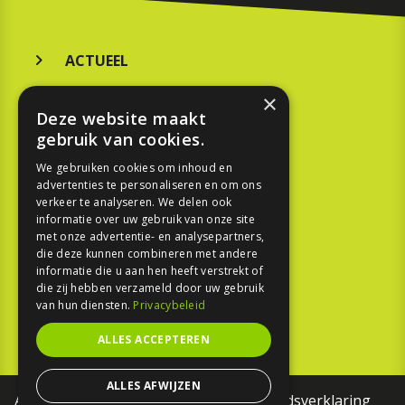
ACTUEEL
MERKEN
×
Deze website maakt
KOOPGIDS
gebruik van cookies.
TESTEN
We gebruiken cookies om inhoud en
advertenties te personaliseren en om ons
verkeer te analyseren. We delen ook
SPORT
informatie over uw gebruik van onze site
met onze advertentie- en analysepartners,
die deze kunnen combineren met andere
REPORTAGE
informatie die u aan hen heeft verstrekt of
die zij hebben verzameld door uw gebruik
TOUREN
van hun diensten.
Privacybeleid
NIEUWSBRIEF
ALLES ACCEPTEREN
ALLES AFWIJZEN
Algemene voorwaarden
Toegankelijkheidsverklaring