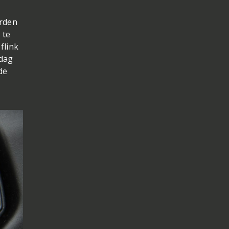
orden
 te
flink
 dag
de