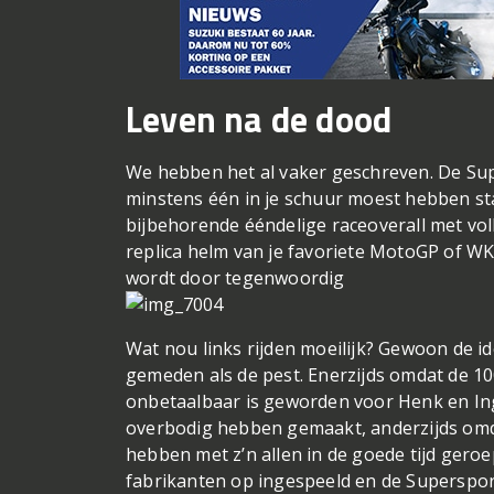
Leven na de dood
We hebben het al vaker geschreven. De Su
minstens één in je schuur moest hebben st
bijbehorende ééndelige raceoverall met vol
replica helm van je favoriete MotoGP of WK
wordt door tegenwoordig
Wat nou links rijden moeilijk? Gewoon de id
gemeden als de pest. Enerzijds omdat de 100
onbetaalbaar is geworden voor Henk en Ingr
overbodig hebben gemaakt, anderzijds omd
hebben met z’n allen in de goede tijd gero
fabrikanten op ingespeeld en de Supersport 