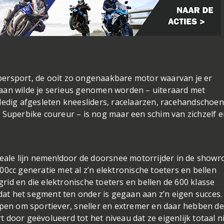
persport, de ooit zo ongenaakbare motor waarvan je er
aan wilde je serieus genomen worden – uiteraard met
ledig afgesleten kneesliders, racelaarzen, racehandschoe
 Superbike coureur – is nog maar een schim van zichzelf 
eale lijn nemen!
door de doorsnee motorrijder in de show
0cc generatie met al z’n elektronische toeters en bellen
id en die elektronische toeters en bellen de 600 klasse
at het segment ten onder is gegaan aan z’n eigen succes
epen om sportiever, sneller en extremer en daar hebben de
door geëvolueerd tot het niveau dat ze eigenlijk totaal n