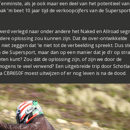
Tenminste, als je ook maar een deel van het potentieel van
pak ‘m beet 10 jaar tijd de verkoopcijfers van de Superspor
 werd verlegd naar onder andere het Naked en Allroad se
ndere oplossing zou kunnen zijn. Dat de over-ontwikkelde
niet zeggen dat ‘ie niet tot de verbeelding spreekt. Dus st
van die Supersport, maar dan op een manier dat je d’r op str
n kunt? Zou dát de oplossing zijn, of zijn we door de
ogens te veel verwend? Een uitgebreide trip door Schotl
 CBR650F moest uitwijzen of er nog leven is na de dood.