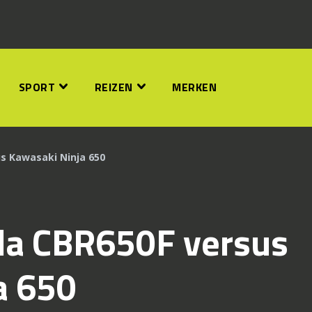
SPORT
REIZEN
MERKEN
us Kawasaki Ninja 650
nda CBR650F versus
a 650