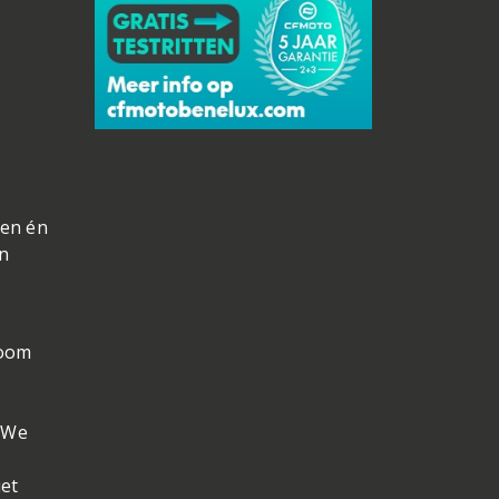
nen én
en
room
. We
iet