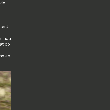
 de
t
gment
el nou
aat op
and en