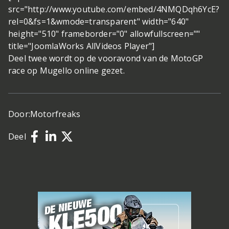
src="http://www.youtube.com/embed/4NMQDqh6YcE?
rel=0&fs=1&wmode=transparent" width="640"
height="510" frameborder="0" allowfullscreen=""
title="JoomlaWorks AllVideos Player"]
Deel twee wordt op de vooravond van de MotoGP
race op Mugello online gezet.
Door:
Motorfreaks
Deel