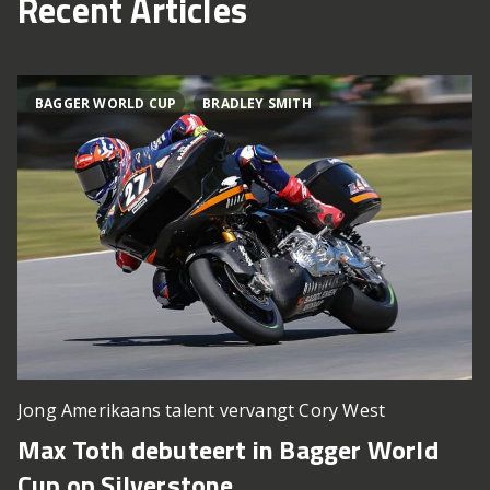
Recent Articles
BAGGER WORLD CUP
BRADLEY SMITH
Jong Amerikaans talent vervangt Cory West
Max Toth debuteert in Bagger World
Cup op Silverstone