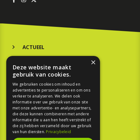
ACTUEEL
MERKEN
×
Deze website maakt
KOOPGIDS
gebruik van cookies.
TESTEN
We gebruiken cookies om inhoud en
advertenties te personaliseren en om ons
verkeer te analyseren. We delen ook
SPORT
informatie over uw gebruik van onze site
met onze advertentie- en analysepartners,
die deze kunnen combineren met andere
REPORTAGE
informatie die u aan hen heeft verstrekt of
die zij hebben verzameld door uw gebruik
TOUREN
van hun diensten.
Privacybeleid
NIEUWSBRIEF