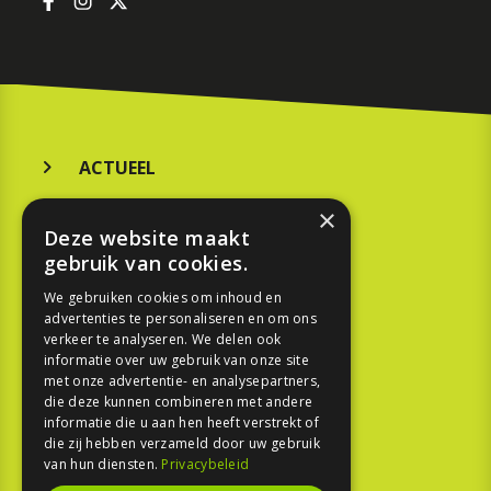
ACTUEEL
MERKEN
×
Deze website maakt
KOOPGIDS
gebruik van cookies.
TESTEN
We gebruiken cookies om inhoud en
advertenties te personaliseren en om ons
verkeer te analyseren. We delen ook
SPORT
informatie over uw gebruik van onze site
met onze advertentie- en analysepartners,
die deze kunnen combineren met andere
REPORTAGE
informatie die u aan hen heeft verstrekt of
die zij hebben verzameld door uw gebruik
TOUREN
van hun diensten.
Privacybeleid