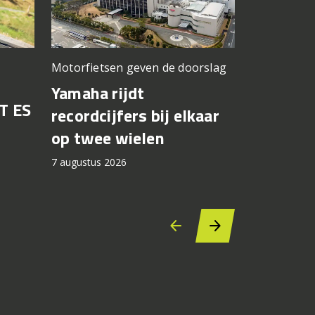
Motorfietsen geven de doorslag
Problemen b
gedacht
Yamaha rijdt
T ES
Honda br
recordcijfers bij elkaar
recall fo
op twee wielen
44.000 
7 augustus 2026
7 augustus 2