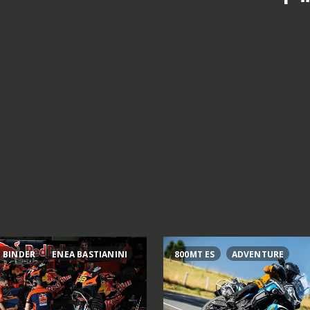
 BINDER
ENEA BASTIANINI
800MT ES
ADVENTURE