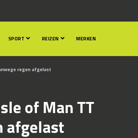
SPORT
REIZEN
MERKEN
vanwege regen afgelast
Isle of Man TT
 afgelast