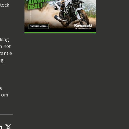
stock
ddag
n het
tantie
ng
de
n om