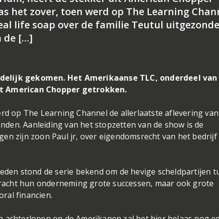
as het zover, toen werd op The Learning Chan
eal life soap over de familie Teutul uitgezonde
 de […]
ndelijk gekomen. Het Amerikaanse TLC, onderdeel van
it American Chopper getrokken.
erd op The Learning Channel de allerlaatste aflevering van
zonden. Aanleiding van het stopzetten van de show is de
en zijn zoon Paul jr, over eigendomsrecht van het bedrijf
leden stond de serie bekend om de hevige scheldpartijen 
e bracht hun onderneming grote successen, maar ook grote
ral financien.
n achterlopen op de Amerikanen zal het hier helaas nog e