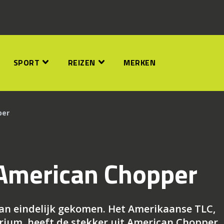
SPORT
REIZEN
MERKEN
per
 American Chopper
an eindelijk gekomen. Het Amerikaanse TLC,
rium, heeft de stekker uit American Chopper