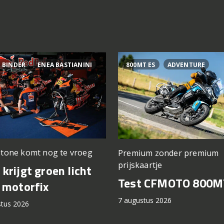
 BINDER
ENEA BASTIANINI
800MT ES
ADVENTURE
stone komt nog te vroeg
Premium zonder premium
prijskaartje
krijgt groen licht
Test CFMOTO 800M
 motorfix
7 augustus 2026
stus 2026