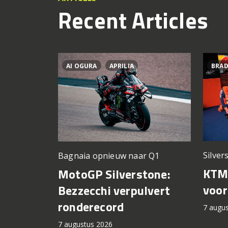
Recent Articles
AI OGURA
APRILIA
BRAD
Silver
Bagnaia opnieuw naar Q1
KTM 
MotoGP Silverstone:
voor
Bezzecchi verpulvert
ronderecord
7 augu
7 augustus 2026