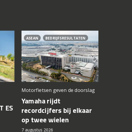
ASEAN
BEDRIJFSRESULTATEN
CL500
C
Motorfietsen geven de doorslag
Problemen b
gedacht
Yamaha rijdt
T ES
Honda br
recordcijfers bij elkaar
recall fo
op twee wielen
44.000 
7 augustus 2026