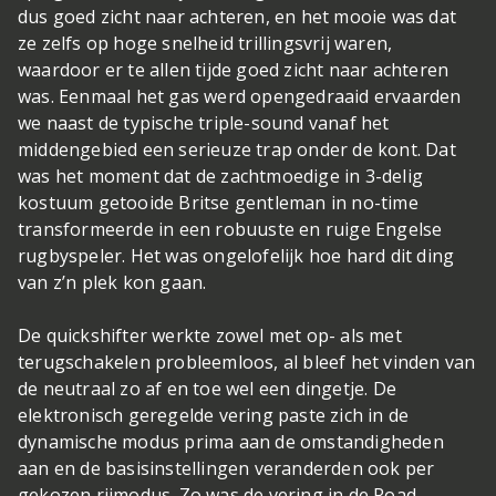
dus goed zicht naar achteren, en het mooie was dat
ze zelfs op hoge snelheid trillingsvrij waren,
waardoor er te allen tijde goed zicht naar achteren
was. Eenmaal het gas werd opengedraaid ervaarden
we naast de typische triple-sound vanaf het
middengebied een serieuze trap onder de kont. Dat
was het moment dat de zachtmoedige in 3-delig
kostuum getooide Britse gentleman in no-time
transformeerde in een robuuste en ruige Engelse
rugbyspeler. Het was ongelofelijk hoe hard dit ding
van z’n plek kon gaan.
De quickshifter werkte zowel met op- als met
terugschakelen probleemloos, al bleef het vinden van
de neutraal zo af en toe wel een dingetje. De
elektronisch geregelde vering paste zich in de
dynamische modus prima aan de omstandigheden
aan en de basisinstellingen veranderden ook per
gekozen rijmodus. Zo was de vering in de Road-