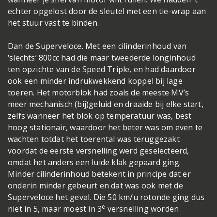
echter opgelost door de sleutel met een tie-wrap aan
het stuur vast te binden.
Dan de Superveloce. Met een cilinderinhoud van
‘slechts’ 800cc had die maar tweederde longinhoud
ten opzichte van de Speed Triple, en had daardoor
ook een minder indrukwekkend koppel bij lage
toeren. Het motorblok had zoals de meeste MV’s
meer mechanisch (bij)geluid en draaide bij elke start,
zelfs wanneer het blok op temperatuur was, best
hoog stationair, waardoor het beter was om even te
wachten totdat het toerental was teruggezakt
voordat de eerste versnelling werd geselecteerd,
omdat het anders een luide klak gepaard ging.
Minder cilinderinhoud betekent in principe dat er
onderin minder gebeurt en dat was ook met de
Superveloce het geval. Die 50 km/u rotonde ging dus
e
niet in 5, maar moest in 3
versnelling worden