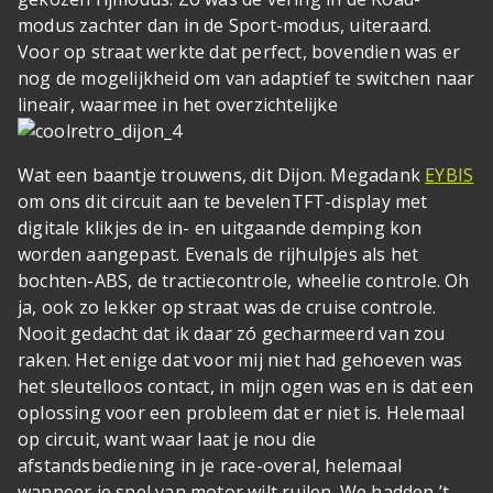
modus zachter dan in de Sport-modus, uiteraard.
Voor op straat werkte dat perfect, bovendien was er
nog de mogelijkheid om van adaptief te switchen naar
lineair, waarmee in het overzichtelijke
Wat een baantje trouwens, dit Dijon. Megadank
EYBIS
om ons dit circuit aan te bevelen
TFT-display met
digitale klikjes de in- en uitgaande demping kon
worden aangepast. Evenals de rijhulpjes als het
bochten-ABS, de tractiecontrole, wheelie controle. Oh
ja, ook zo lekker op straat was de cruise controle.
Nooit gedacht dat ik daar zó gecharmeerd van zou
raken. Het enige dat voor mij niet had gehoeven was
het sleutelloos contact, in mijn ogen was en is dat een
oplossing voor een probleem dat er niet is. Helemaal
op circuit, want waar laat je nou die
afstandsbediening in je race-overal, helemaal
wanneer je snel van motor wilt ruilen. We hadden ’t