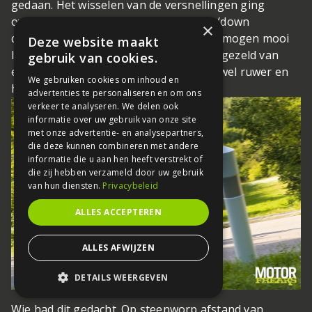
gedaan. Het wisselen van de versnellingen ging
overigens probleemloos dankzij de up/down
×
quickshifter. Ook de MV bouwde z’n vermogen mooi
Deze website maakt
lineair op en ook bij de MV ging dat vergezeld van
gebruik van cookies.
een fraaie triple-sound, waarbij de MV wel ruwer en
We gebruiken cookies om inhoud en
harder leek te schreeuwen
advertenties te personaliseren en om ons
verkeer te analyseren. We delen ook
informatie over uw gebruik van onze site
met onze advertentie- en analysepartners,
die deze kunnen combineren met andere
informatie die u aan hen heeft verstrekt of
die zij hebben verzameld door uw gebruik
van hun diensten.
Privacybeleid
ALLES ACCEPTEREN
ALLES AFWIJZEN
DETAILS WEERGEVEN
STRIKT NOODZAKELIJK
Wie had dit gedacht. Op steenworp afstand van