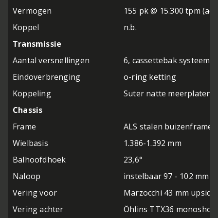
Vermogen
155 pk @ 15.300 tpm (ach
Koppel
n.b.
Transmissie
Aantal versnellingen
6, cassettebak systeem, 
Eindoverbrenging
o-ring ketting
Koppeling
Suter natte meerplaten 
Chassis
Frame
ALS stalen buizenframe 
Wielbasis
1.386-1.392 mm
Balhoofdhoek
23,6°
Naloop
instelbaar 97 - 102 mm
Vering voor
Marzocchi 43 mm upside d
Vering achter
Öhlins TTX36 monoshock m