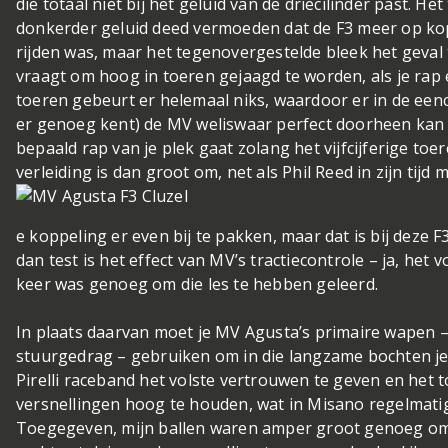
die totaal niet bij het geluid van de driecilinder past. He
donkerder geluid deed vermoeden dat de F3 meer op ko
rijden was, maar het tegenovergestelde bleek het geval t
vraagt om hoog in toeren gejaagd te worden, als je rap e
toeren gebeurt er helemaal niks, waardoor er in de ee
er genoeg kent) de MV weliswaar perfect doorheen kan
bepaald rap van je plek gaat zolang het vijfcijferige toer
verleiding is dan groot om, net als Phil Reed in zijn tijd
e koppeling er even bij te pakken, maar dat is bij deze F
dan test is het effect van MV’s tractiecontrole – ja, h
keer was genoeg om die les te hebben geleerd.
In plaats daarvan moet je MV Agusta’s primaire wapen – 
stuurgedrag – gebruiken om in die langzame bochten je
Pirelli raceband het volste vertrouwen te geven en het t
versnellingen hoog te houden, wat in Misano regelmatig 
Toegegeven, mijn ballen waren amper groot genoeg om