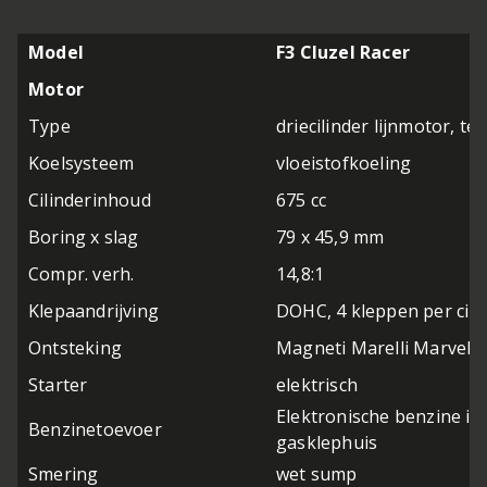
Model
F3 Cluzel Racer
Motor
Type
driecilinder lijnmotor, t
Koelsysteem
vloeistofkoeling
Cilinderinhoud
675 cc
Boring x slag
79 x 45,9 mm
Compr. verh.
14,8:1
Klepaandrijving
DOHC, 4 kleppen per cili
Ontsteking
Magneti Marelli Marvel 
Starter
elektrisch
Elektronische benzine in
Benzinetoevoer
gasklephuis
Smering
wet sump