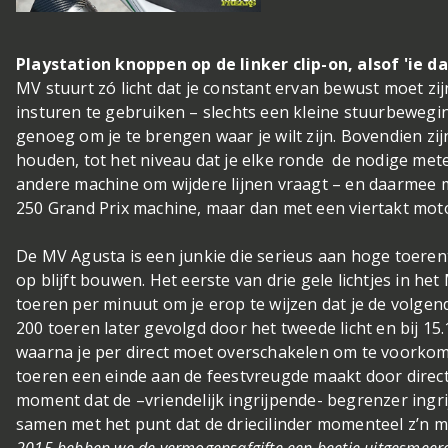
Playstation knoppen op de linker clip-on, alsof 'ie d
MV stuurt zó licht dat je constant ervan bewust moet zij
insturen te gebruiken – slechts een kleine stuurbewegi
genoeg om je te brengen waar je wilt zijn. Bovendien zij
houden, tot het niveau dat je elke ronde de nodige met
andere machine om wijdere lijnen vraagt – en daarmee me
250 Grand Prix machine, maar dan met een viertakt mot
De MV Agusta is een junkie die serieus aan hoge toeren
op blijft bouwen. Het eerste van drie gele lichtjes in het M
toeren per minuut om je erop te wijzen dat je de volge
200 toeren later gevolgd door het tweede licht en bij 15
waarna je per direct moet overschakelen om te voorkome
toeren een einde aan de feestvreugde maakt door direc
moment dat de –vriendelijk ingrijpende- begrenzer ingrij
samen met het punt dat de driecilinder momenteel z’n 
2015 hebben we de vermogensafgifte een beetje uitgesmeerd