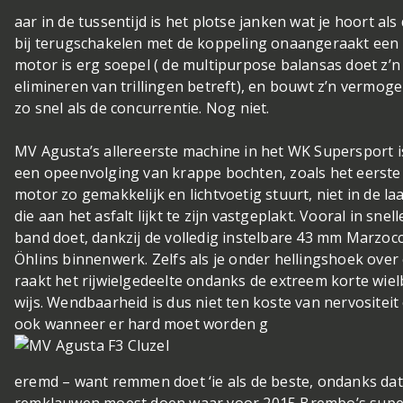
aar in de tussentijd is het plotse janken wat je hoort als
bij terugschakelen met de koppeling onaangeraakt een o
motor is erg soepel ( de multipurpose balansas doet z’n
elimineren van trillingen betreft), en bouwt z’n vermogen
zo snel als de concurrentie. Nog niet.
MV Agusta’s allereerste machine in het WK Supersport 
een opeenvolging van krappe bochten, zoals het eerste
motor zo gemakkelijk en lichtvoetig stuurt, niet in de l
die aan het asfalt lijkt te zijn vastgeplakt. Vooral in sne
band doet, dankzij de volledig instelbare 43 mm Marzo
Öhlins binnenwerk. Zelfs als je onder hellingshoek over e
raakt het rijwielgedeelte ondanks de extreem korte wiel
wijs. Wendbaarheid is dus niet ten koste van nervositeit 
ook wanneer er hard moet worden g
eremd – want remmen doet ‘ie als de beste, ondanks dat
remklauwen moest doen waar voor 2015 Brembo’s supe