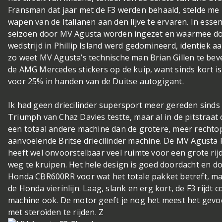
Fransman dat jaar met de F3 werden behaald, stelde me
wapen van de Italianen aan den lijve te ervaren. In essen
seizoen door MV Agusta worden ingezet en waarmee doo
wedstrijd in Phillip Island werd gedomineerd, identiek a
zo weet MV Agusta’s technische man Brian Gillen te beve
de AMG Mercedes stickers op de kuip, want sinds kort is
voor 25% in handen van de Duitse autogigant.
Ik had geen driecilinder supersport meer gereden sinds
Triumph van Chaz Davies testte, maar al in de pitstraat
een totaal andere machine dan de grotere, meer recht
aanvoelende Britse driecilinder machine. De MV Agusta F3
heeft wel onvoorstelbaar veel ruimte voor een grote rijd
weg te kruipen. Het hele design is goed doordacht en d
Honda CBR600RR voor wat het totale pakket betreft, m
de Honda vierinlijn. Laag, slank en erg kort, de F3 rijdt
machine ook. De motor geeft je nog het meest het gevo
met steroïden te rijden. Z