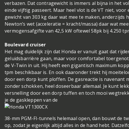
verbazen. Dat contragewicht is immers al bijna in het vol
einde vijftig passeert. Maar heel vlot is de VT niet, voor
gewicht van 303 kg daar wat mee te maken, anderzijds h
Newton’s wet (acceleratie = kracht/massa) daar wat me
vermogensafgifte van 42,5 kW oftewel 58pk bij 4.250 tpm
Boulevard cruiser
Het mag duidelijk zijn dat Honda er vanuit gaat dat rijd
geluidsbarrière gaan, maar voor comfortabel toergenot.
de V-Twin in uit. Hij heeft een gigantisch maximum koppe
tpm beschikbaar is. En ook daaronder trekt hij moeiteloo
door een dorp kunt ploffen. De gasreactie is navenant m
zonder schokken, heel doseerbaar allemaal. Je kunt le
versnelling door een dorp tuffen en toch mooi wegtrekke
je de gaskleppen van de
38-mm PGM-FI-tunnels helemaal open, dan bouwt de twi
op, zodat je eigenlijk altijd alles in de hand hebt. Datz