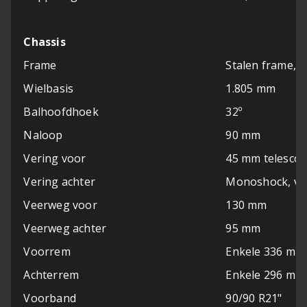
Chassis
Frame
Stalen frame, 
Wielbasis
1.805 mm
Balhoofdhoek
32º
Naloop
90 mm
Vering voor
45 mm telescopi
Vering achter
Monoshock, vee
Veerweg voor
130 mm
Veerweg achter
95 mm
Voorrem
Enkele 336 mm s
Achterrem
Enkele 296 mm s
Voorband
90/90 R21"