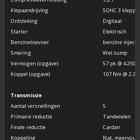
Klepaandrijving
SOHC 3 kleppen 
Ontsteking
Digitaal
Starter
Elektrisch
Benzinetoevoer
benzine injecti
Smering
Wet sump
Vermogen (opgave)
57 pk @ 4.250
Koppel (opgave)
107 Nm @ 2.25
Transmissie
Aantal versnellingen
5
Primaire reductie
Tandwielen
Finale reductie
Cardan
Koppeling
Nat, meervoudi