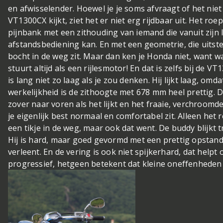
en afwisselender. Hoewel je je soms afvraagt of het niet 
VT1300CX kijkt, ziet het er niet erg rijdbaar uit. Het roe
pijnbank met een zithouding van iemand die vanuit zijn lu
afstandsbediening kan. En met een geometrie, die uitst
bocht in de weg zit. Maar dan ken je Honda niet, want 
stuurt altijd als een rijlesmotor! En dat is zelfs bij de 
is lang niet zo laag als je zou denken. Hij lijkt laag, omd
werkelijkheid is de zithoogte met 678 mm heel prettig. 
zover naar voren als het lijkt en het fraaie, verchroomde
je eigenlijk best normaal en comfortabel zit. Alleen het re
een tikje in de weg, maar ook dat went. De buddy blijkt
Hij is hard, maar goed gevormd met een prettig opstand
verleent. En de vering is ook niet spijkerhard, dat helpt o
progressief, hetgeen betekent dat kleine oneffenhede