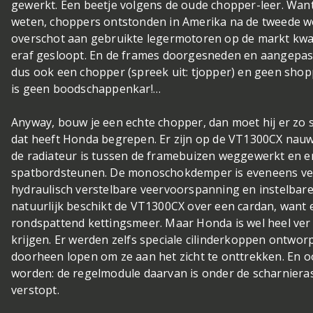
gewerkt. Een beetje volgens de oude chopper-leer. Want
weten, choppers ontstonden in Amerika na de tweede we
overschot aan gebruikte legermotoren op de markt kwam
eraf gesloopt. En de frames doorgesneden en aangepast.
dus ook een chopper (spreek uit: tjopper) en geen shoppe
is geen boodschappenkar!…
Anyway, bouw je een echte chopper, dan moet hij er zo st
dat heeft Honda begrepen. Er zijn op de VT1300CX nauwe
de radiateur is tussen de framebuizen weggewerkt en er
spatbordsteunen. De monoschokdemper is eveneens ver
hydraulisch verstelbare veervoorspanning en instelbar
natuurlijk beschikt de VT1300CX over een cardan, want 
rondspattend kettingsmeer. Maar Honda is wel heel ver
krijgen. Er werden zelfs speciale cilinderkoppen ontwo
doorheen lopen om ze aan het zicht te onttrekken. En 
worden: de regelmodule daarvan is onder de scharnier
verstopt.