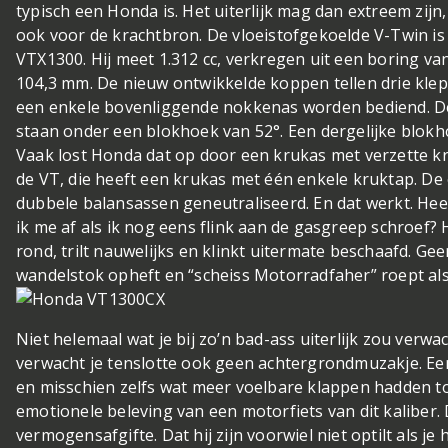
typisch een Honda is. Het uiterlijk mag dan extreem zijn,
ook voor de krachtbron. De vloeistofgekoelde V-Twin is
VTX1300. Hij meet 1.312 cc, verkregen uit een boring va
104,3 mm. De nieuw ontwikkelde koppen tellen drie klepp
een enkele bovenliggende nokkenas worden bediend. De 
staan onder een blokhoek van 52°. Een dergelijke blokhoe
Vaak lost Honda dat op door een krukas met verzette kr
de VT, die heeft een krukas met één enkele kruktap. D
dubbele balansassen geneutraliseerd. En dat werkt. Hee
ik me af als ik nog eens flink aan de gasgreep schroef? 
rond, trilt nauwelijks en klinkt uitermate beschaafd. Geen
wandelstok opheft en “scheiss Motorradfaher” roept als 
Niet helemaal wat je bij zo’n bad-ass uiterlijk zou ver
verwacht je tenslotte ook geen achtergrondmuzakje. Ee
en misschien zelfs wat meer voelbare klappen hadden to
emotionele beleving van een motorfiets van dit kaliber.
vermogensafgifte. Dat hij zijn voorwiel niet optilt als je 