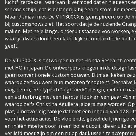
luchtfilterdeksel, waarvan ik vermoed dat er niet eens ee
schone schijn, dat is belangrijk bij een custom. En meest
Maar ditmaal niet. De VT1300CX is geïnspireerd op de 
bij customshows ziet. Het soort dat je de ruziënde Ora
maken. Met hele lange, onderuit staande voorvorken, 
waar je dwars doorheen kunt kijken, omdat dit de motor
geeft.
De VT1300CX is ontworpen in het Honda Research cent
met HQ in Japan. De ontwerpers kregen in de designfase
geen conventionele custom bouwen. Ditmaal keken ze z
waarop zelfbouwers hun motoren “chopten”. Derhalve kr
mag heten, een typisch “high neck”-design, met een na
een achterbrug met een hardtail look en een paar 45m
waarop zelfs Christina Aguilera jaloers mag worden. Op
plat, pindavormig tankje dat met een inhoud van 12.8 li
voor het actieradius. De vloeiende, gewelfde lijnen golve
en in één moeite door in een bolle duozit, die er uitziet
verliefd moet zijn om een rit op dat kussen te accepter