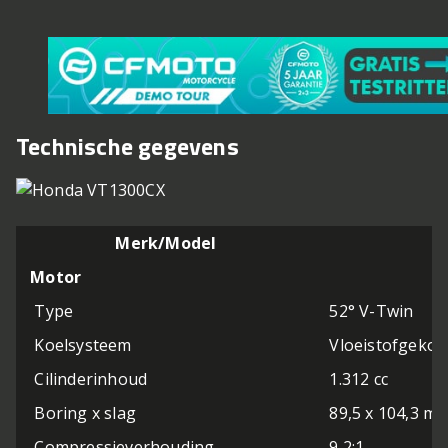
Technische gegevens
Merk/Model
Motor
Type
52° V-Twin
Koelsysteem
Vloeistofgekoe
Cilinderinhoud
1.312 cc
Boring x slag
89,5 x 104,3 
Compressieverhouding
9,2:1