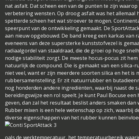
nat asfalt. Dat scheen een van de punten te zijn waarop 
verbetering wensten. Op droog asfalt was het allemaal
spetterde scheen het wat stroever te mogen. Continenta
speerpunt van de ontwikkeling gemaakt. De SportAttac
aan nieuw opgebouwd. De band kreeg een karkas van ra
eveneens van deze supersterke kunststofvezel is gemaak
radiaalgordel van staaldraad, die de groei op hoge sne
nodige stabiliteit zorgt. De meeste hocus-pocus zit hem 
natuurlijk de compound. Die is gemaakt van een silica-r
niet veel, want er zijn meerdere soorten silica en het is
rubbersamenstelling. Er zit natuurrubber en butadieenru
nog honderden andere ingrediënten, waarbij naast de s
bereidingswijze een rol speelt. Je kunt Paul Bocuse ee
geven, dan zal het resultaat beslist anders smaken dan 
Rubber mixen is een hele wetenschap op zich, waarbij d
diverse eigenschappen van het rubber kunnen beïnvloe
oals de werktemperatuur, het temperatuurbereik waari