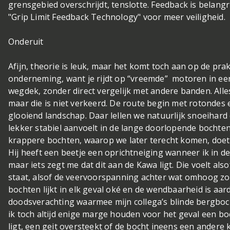
grensgebied overschrijdt, tenslotte. Feedback is belangr
"Grip Limit Feedback Technology" voor meer veiligheid.
Onderuit
Afijn, theorie is leuk, maar het komt toch aan op de prak
onderneming, want je rijdt op “vreemde” motoren in e
wegdek, zonder direct vergelijk met andere banden. Alles 
maar die is niet verkeerd. De route begin met rotondes
glooiend landschap. Daar lellen we natuurlijk snoeihar
lekker stabiel aanvoelt in de lange doorlopende bochte
krappere bochten, waarop we later terecht komen, doet
Hij heeft een beetje een oprichtneiging wanneer ik in d
maar iets zegt me dat dit aan de Kawa ligt. Die voelt als
staat, alsof de veervoorspanning achter wat omhoog zo
bochten lijkt in elk geval oké en de wendbaarheid is aar
doodsverachting waarmee mijn collega’s blinde bergboch
ik toch altijd enige marge houden voor het geval een bo
ligt, een geit oversteekt of de bocht ineens een andere k