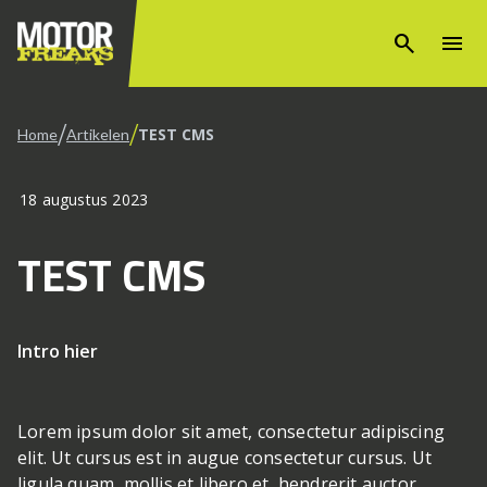
search
menu
/
/
TEST CMS
Home
Artikelen
18 augustus 2023
TEST CMS
Intro hier
Lorem ipsum dolor sit amet, consectetur adipiscing
elit. Ut cursus est in augue consectetur cursus. Ut
ligula quam, mollis et libero et, hendrerit auctor