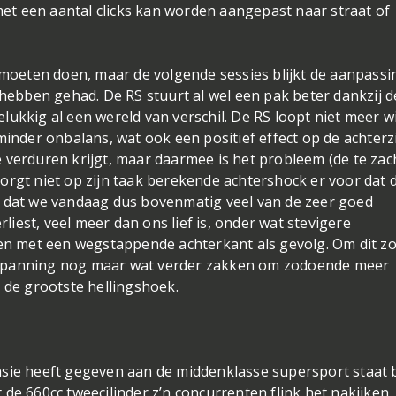
 met een aantal clicks kan worden aangepast naar straat of
 moeten doen, maar de volgende sessies blijkt de aanpassi
 hebben gehad. De RS stuurt al wel een pak beter dankzij 
ukkig al een wereld van verschil. De RS loopt niet meer w
minder onbalans, wat ook een positief effect op de achterz
 verduren krijgt, maar daarmee is het probleem (de te zac
orgt niet op zijn taak berekende achtershock er voor dat 
t dat we vandaag dus bovenmatig veel van de zeer goed
rliest, veel meer dan ons lief is, onder wat stevigere
ten met een wegstappende achterkant als gevolg. Om dit z
nspanning nog maar wat verder zakken om zodoende meer
r de grootste hellingshoek.
nsie heeft gegeven aan de middenklasse supersport staat 
de 660cc tweecilinder z’n concurrenten flink het nakijken