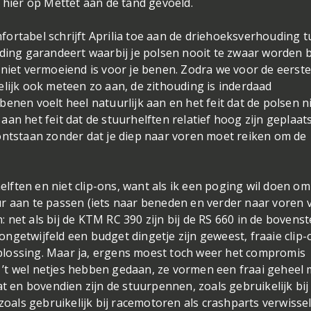
g hier op Mettet aan de tand gevoeld.
ortabel schrijft Aprilia toe aan de driehoeksverhouding 
uding garandeert waarbij je polsen nooit te zwaar worden b
 niet vermoeiend is voor je benen. Zodra we voor de eerste
elijk ook meteen zo aan, de zithouding is inderdaad
enen voelt heel natuurlijk aan en het feit dat de polsen n
an het feit dat de stuurhelften relatief hoog zijn geplaats
ontstaan zonder dat je diep naar voren moet reiken om de
ften en niet clip-ons, want als ik een poging wil doen om
ur aan te passen (iets naar beneden en verder naar voren 
n: net als bij de KTM RC 390 zijn bij de RS 660 in de bovenst
ngetwijfeld een budget dingetje zijn geweest, fraaie clip-
plossing. Maar ja, ergens moest toch weer het compromis
’t wel netjes hebben gedaan, ze vormen een fraai geheel 
en bovendien zijn de stuurpennen, zoals gebruikelijk bij
 zoals gebruikelijk bij racemotoren als crashparts verwisse