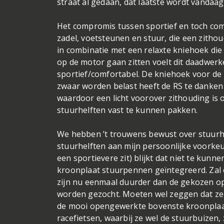
straat al gedaan, dat laatste wordt vandaa
Het compromis tussen sportief en toch comf
zadel, voetsteunen en stuur, die een zitho
in combinatie met een relaxte kniehoek die
op de motor gaan zitten voelt dit daadwerk
sportief/comfortabel. De kniehoek voor de b
zwaar worden belast heeft de RS te danken a
waardoor een licht voorover zithouding is 
stuurhelften vast te kunnen pakken.
We hebben ’t trouwens bewust over stuurhel
stuurhelften aan mijn persoonlijke voorke
een sportievere zit) blijkt dat niet te kunne
kroonplaat stuurpennen geïntegreerd. Zal o
zijn nu eenmaal duurder dan de gekozen o
worden gezocht. Moeten wel zeggen dat ze 
de mooi opengewerkte bovenste kroonplaat 
racefietsen, waarbij ze wel de stuurbuizen,