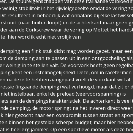
over. De stuureigenschappen van deze Italiaanse volbloed 
te weinig stabiliteit in het rijwielgedeelte omdat de vering z
Dit resulteert in behoorlijk wat onbalans bij elke lastwisse
stuurt (naar buiten loopt) en de achterkant maar geen g
e onder aan de Corkscrew waar de vering op Mettet het hards
, hier word ik echt niet vrolijk van.
 de demping een flink stuk dicht mag worden gezet, maar ee
om de demping aan te passen uit in een ontgoocheling als
er weinig in te stellen valt. De voorvork heeft geen regelb
ing kent een instelmogelijkheid. Deze, om in racetermen 
n en na deze te hebben aangepast voelt de voorkant wel al
ressie (ingaande demping) wat verhoogd, maar dat zit er 
l niet instelbaar, enkel de preload (veervoorspanning) is
iets aan de dempingskarakteristiek. De achterkant is veel 
ande demping, de motor springt na het inveren direct weer
ook hier gezocht naar een compromis tussen straat en sport
sen binnen het gestelde scherpe budget, maar hier hebbe
t is heel erg jammer. Op een sportieve motor als deze ho