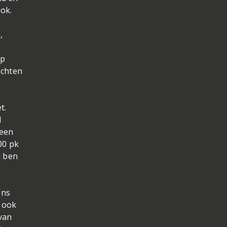
ok.
,
op
ochten
t.
d
 een
00 pk
l ben
ens
 ook
van