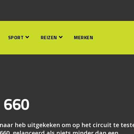
SPORT
REIZEN
MERKEN
S 660
naar heb uitgekeken om op het circuit te test
 660, gelanceerd als niets minder dan een