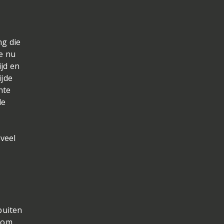
ng die
de nu
ijd en
ijde
hte
de
oveel
buiten
, om