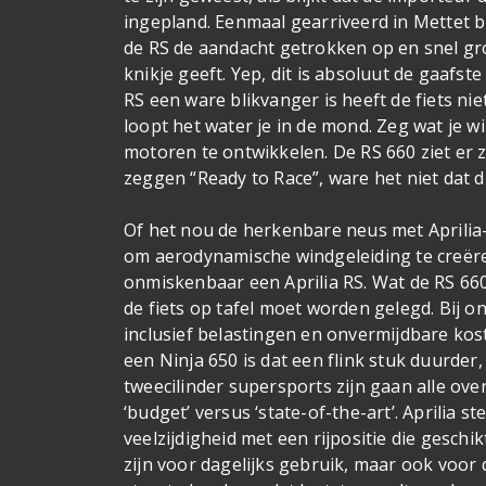
ingepland. Eenmaal gearriveerd in Mettet bl
de RS de aandacht getrokken op en snel gr
knikje geeft. Yep, dit is absoluut de gaafst
RS een ware blikvanger is heeft de fiets ni
loopt het water je in de mond. Zeg wat je w
motoren te ontwikkelen. De RS 660 ziet er ze
zeggen “Ready to Race”, ware het niet dat 
Of het nou de herkenbare neus met Aprilia
om aerodynamische windgeleiding te creëre
onmiskenbaar een Aprilia RS. Wat de RS 660
de fiets op tafel moet worden gelegd. Bij 
inclusief belastingen en onvermijdbare kost
een Ninja 650 is dat een flink stuk duurder,
tweecilinder supersports zijn gaan alle ov
‘budget’ versus ‘state-of-the-art’. Aprilia 
veelzijdigheid met een rijpositie die geschi
zijn voor dagelijks gebruik, maar ook voor d