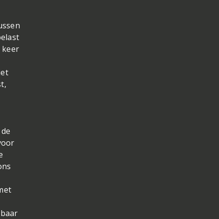
tussen
elast
 keer
iet
t,
 de
voor
e
ons
met
lbaar