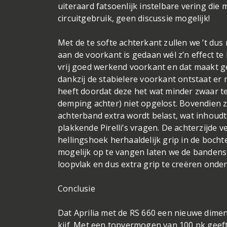
uiteraard fatsoenlijk instelbare vering die
circuitgebruik, geen discussie mogelijk!
Met de te softe achterkant zullen we ’t dus
aan de voorkant is gedaan wél z’n effect te
vrij goed werkend voorkant en dat maakt gel
dankzij de stabielere voorkant ontstaat er 
heeft doordat deze het wat minder zwaar te
demping achter) niet opgelost. Bovendien z
achterband extra wordt belast, wat inhoud
plakkende Pirelli’s vragen. De achterzijde ve
hellingshoek herhaaldelijk grip in de boch
mogelijk op te vangen laten we de bande
loopvlak en dus extra grip te creëren onde
Conclusie
Dat Aprilia met de RS 660 een nieuwe dime
kijf. Met een topvermogen van 100 pk geeft 