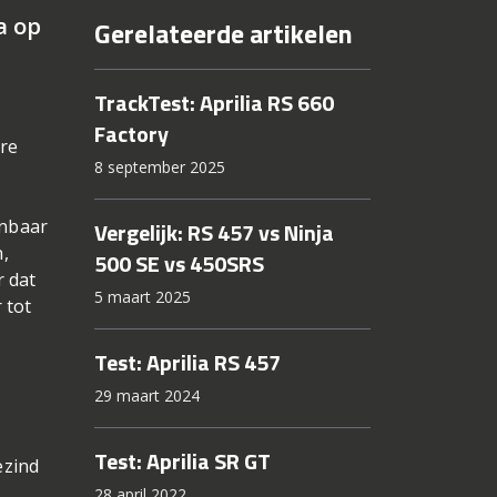
a op
Gerelateerde artikelen
TrackTest: Aprilia RS 660
Factory
ere
8 september 2025
enbaar
Vergelijk: RS 457 vs Ninja
n,
500 SE vs 450SRS
r dat
5 maart 2025
 tot
Test: Aprilia RS 457
29 maart 2024
Test: Aprilia SR GT
ezind
28 april 2022