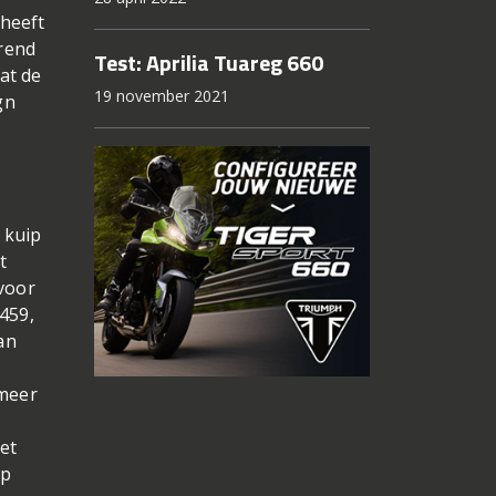
 heeft
rend
Test: Aprilia Tuareg 660
at de
19 november 2021
gn
.
 kuip
t
 voor
459,
an
 meer
et
op