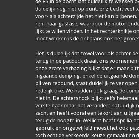
de RS in de bocht laat duidelijk te wensen 
duidelijk nog niet op punt, er zit echt veel 
voor- als achterzijde het niet kan bijbenen. 
rem naar gasfase, waardoor de motor onder
lijkt te willen vinden. In het rechterknikj
moet werken is de onbalans ook het grootste
Het is duidelijk dat zowel voor als achter
terug in de paddock draait ons voornemen 
onze grote verbazing blijkt dat er maar bitt
ingaande demping, enkel de uitgaande demp
blijven rebound, staat duidelijk te ver ope
redelijk oké. We hadden ook graag de comp
niet in. De achtershock blijkt zelfs helemaa
verstelbaar maar dat verandert natuurlijk n
zacht en heeft vooral een tekort aan uitga
terug de hoogte in. Wellicht heeft Aprilia 
gebruik en ongetwijfeld moest het ook pas
toch echt de verkeerde keuze gemaakt en da