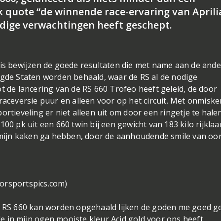
ik quote “de winnende race-ervaring van Aprili
dige verwachtingen heeft geschept.
 is bewijzen de goede resultaten die met name aan de and
igde Staten worden behaald, waar de RS al de nodige
t de lancering van de RS 660 Trofeo heeft geleid, de door
 raceversie puur en alleen voor op het circuit. Met onmisk
ortieveling er niet alleen uit om door een ringetje te hale
00 pk uit een 660 twin bij een gewicht van 183 kilo rijklaa
n mijn kaken ga hebben, door de aanhoudende smile van oor
orsportspics.com)
de RS 660 kan worden opgehaald lijken de goden me goed g
 de in mijn ogen mooiste kleur Acid gold voor ons heeft