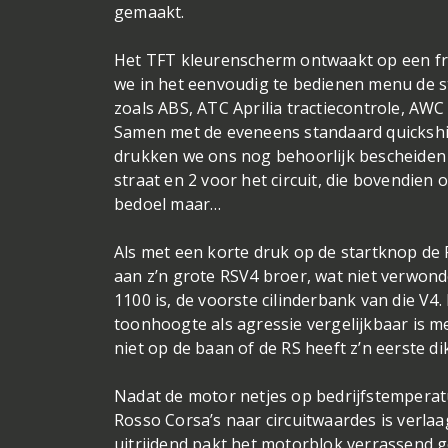
gemaakt.
Het TFT kleurenscherm ontwaakt op een fraa
we in het eenvoudig te bedienen menu de s
zoals ABS, ATC Aprilia tractiecontrole, AWC
Samen met de eveneens standaard quickshif
drukken we ons nog behoorlijk bescheiden ui
straat en 2 voor het circuit, die bovendien 
bedoel maar…
Als met een korte druk op de startknop de 
aan z’n grote RSV4 broer, wat niet verwonder
1100 is, de voorste cilinderbank van die V4.
toonhoogte als agressie vergelijkbaar is me
niet op de baan of de RS heeft z’n eerste di
Nadat de motor netjes op bedrijfstemperat
Rosso Corsa’s naar circuitwaardes is verlaag
uitrijdend pakt het motorblok verrassend g