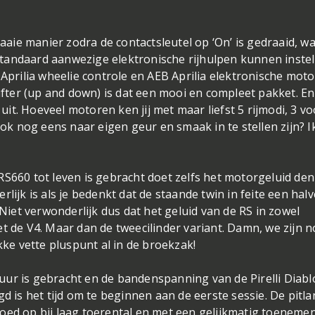
ie manier zodra de contactsleutel op ‘On’ is gedraaid, w
tandaard aanwezige elektronische rijhulpen kunnen instel
 Aprilia wheelie controle en AEB Aprilia elektronische mot
ter (up and down) is dat een mooi en compleet pakket. En
t. Hoeveel motoren ken jij met maar liefst 5 rijmodi, 3 vo
ook nog eens naar eigen geur en smaak in te stellen zijn? I
RS660 tot leven is gebracht doet zelfs het motorgeluid de
lijk is als je bedenkt dat de staande twin in feite een hal
 Niet verwonderlijk dus dat het geluid van de RS in zowel
t de V4. Maar dan de tweecilinder variant. Damn, we zijn 
kke vette pluspunt al in de broekzak!
uur is gebracht en de bandenspanning van de Pirelli Diabl
d is het tijd om te beginnen aan de eerste sessie. De pitla
oed op bij laag toerental en met een gelijkmatig toeneme