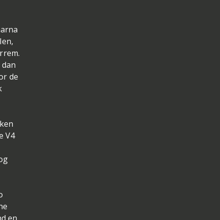
aarna
len,
orrem.
 dan
or de
k
nken
ve V4
nog
o
ne
nd en