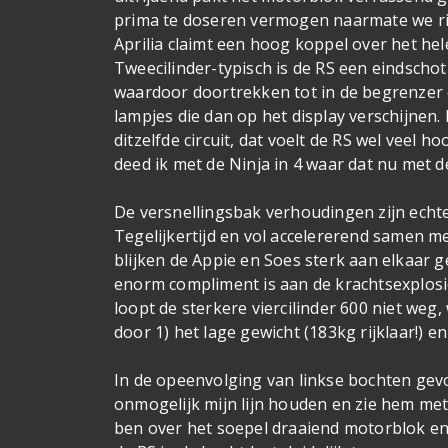
prima te doseren vermogen naarmate we ric
Aprilia claimt een hoog koppel over het hele
Tweecilinder-typisch is de RS een eindschot 
waardoor doortrekken tot in de begrenzer ei
lampjes die dan op het display verschijnen. 
ditzelfde circuit, dat voelt de RS wel veel 
deed ik met de Ninja in 4 waar dat nu met d
De versnellingsbak verhoudingen zijn echte
Tegelijkertijd en vol accelererend samen m
blijken de Appie en Soes sterk aan elkaar g
enorm compliment is aan de krachtsexplosie 
loopt de sterkere viercilinder 600 niet we
door 1) het lage gewicht (183kg rijklaar!)
In de opeenvolging van linkse bochten gev
onmogelijk mijn lijn houden en zie hem me
ben over het soepel draaiend motorblok en 