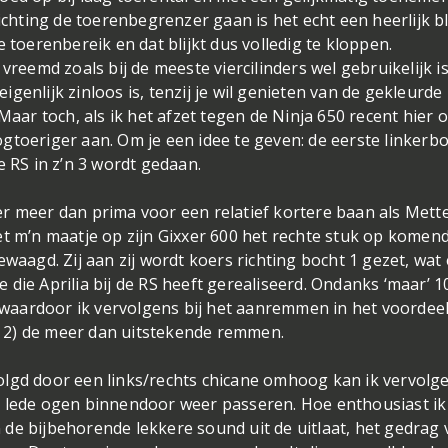
hting de toerenbegrenzer gaan is het echt een heerlijk bl
 toerenbereik en dat blijkt dus volledig te kloppen.
vreemd zoals bij de meeste viercilinders wel gebruikelijk is
genlijk zinloos is, tenzij je wil genieten van de gekleurde
Maar toch, als ik het afzet tegen de Ninja 650 recent hier 
hoogtoeriger aan. Om je een idee te geven: de eerste linkerb
e RS in z’n 3 wordt gedaan.
r meer dan prima voor een relatief kortere baan als Mette
et m’n maatje op zijn Gixxer 600 het rechte stuk op komen
ewaagd. Zij aan zij wordt koers richting bocht 1 gezet, wat
die Aprilia bij de RS heeft gerealiseerd. Ondanks ‘maar’ 1
g, waardoor ik vervolgens bij het aanremmen in het voordee
 en 2) de meer dan uitstekende remmen.
olgd door een links/rechts chicane omhoog kan ik vervolg
t lede ogen binnendoor weer passeren. Hoe enthousiast ik
de bijbehorende lekkere sound uit de uitlaat, het gedrag 