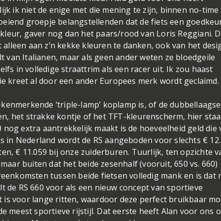
ijk ik niet de enige met die mening te zijn, binnen no-time
oeiend groepje belangstellenden dat de fiets een goedkeu
e kleur, gaver nog dan het paars/rood van Loris Reggiani. D
et alleen aan z’n kekke kleuren te danken, ook van het desi
ilt van Italianen, maar als geen ander weten ze bloedgeile
lfs in volledige straattrim als een racer uit. Ik zou haast
die kreet al door een ander Europees merk wordt geclaimd
-kenmerkende ‘triple-lamp’ koplamp is, of de dubbellaagse
n, het strakke kontje of het TFT-kleurenscherm, hier staa
 nog extra aantrekkelijk maakt is de hoeveelheid geld die
ons in Nederland wordt de RS aangeboden voor slechts € 12.
en, € 11.059 bij onze zuiderburen. Tuurlijk, ten opzichte v
 maar buiten dat het beide zesenhalf (vooruit, 650 vs. 660)
ereenkomsten tussen beide fietsen volledig mank en is dat
stelt de RS 660 voor als een nieuw concept van sportieve
kt is voor lange ritten, waardoor deze perfect bruikbaar mo
e meest sportieve rijstijl. Dat eerste heeft Alan voor ons 