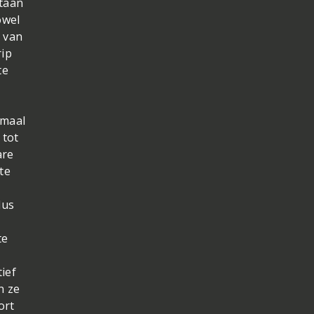
staan
owel
l van
rip
te
nmaal
 tot
are
te
dus
te
ief
n ze
ort