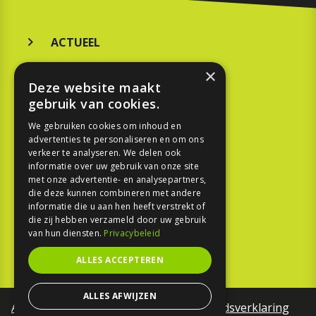
ACTUEEL
MERKEN
×
Deze website maakt
KOOPGIDS
gebruik van cookies.
TESTEN
We gebruiken cookies om inhoud en
advertenties te personaliseren en om ons
verkeer te analyseren. We delen ook
SPORT
informatie over uw gebruik van onze site
met onze advertentie- en analysepartners,
die deze kunnen combineren met andere
REPORTAGE
informatie die u aan hen heeft verstrekt of
die zij hebben verzameld door uw gebruik
TOUREN
van hun diensten.
Privacybeleid
NIEUWSBRIEF
ALLES ACCEPTEREN
ALLES AFWIJZEN
Algemene voorwaarden
Toegankelijkheidsverklaring