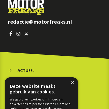
redactie@motorfreaks.nl
ACTUEEL
MERKEN
×
Deze website maakt
KOOPGIDS
gebruik van cookies.
TESTEN
We gebruiken cookies om inhoud en
advertenties te personaliseren en om ons
verkeer te analyseren. We delen ook