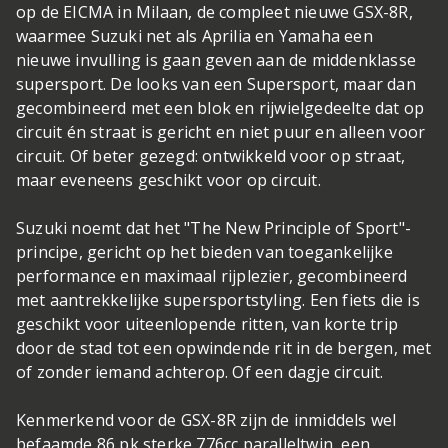
op de EICMA in Milaan, de compleet nieuwe GSX-8R,
waarmee Suzuki net als Aprilia en Yamaha een
nieuwe invulling is gaan geven aan de middenklasse
supersport. De looks van een Supersport, maar dan
gecombineerd met een blok en rijwielgedeelte dat op
circuit én straat is gericht en niet puur en alleen voor
circuit. Of beter gezegd: ontwikkeld voor op straat,
maar eveneens geschikt voor op circuit.
Suzuki noemt dat het "The New Principle of Sport"-
principe, gericht op het bieden van toegankelijke
performance en maximaal rijplezier, gecombineerd
met aantrekkelijke supersportstyling. Een fiets die is
geschikt voor uiteenlopende ritten, van korte trip
door de stad tot een opwindende rit in de bergen, met
of zonder iemand achterop. Of een dagje circuit.
Kenmerkend voor de GSX-8R zijn de inmiddels wel
befaamde 86 pk sterke 776cc paralleltwin, een