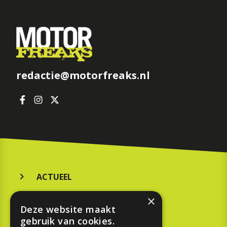
redactie@motorfreaks.nl
ACTUEEL
MERKEN
×
Deze website maakt
KOOPGIDS
gebruik van cookies.