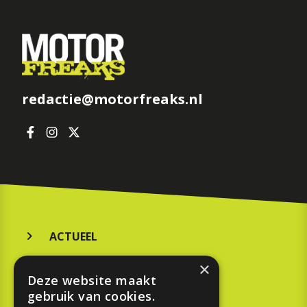
redactie@motorfreaks.nl
ACTUEEL
MERKEN
×
Deze website maakt
KOOPGIDS
gebruik van cookies.