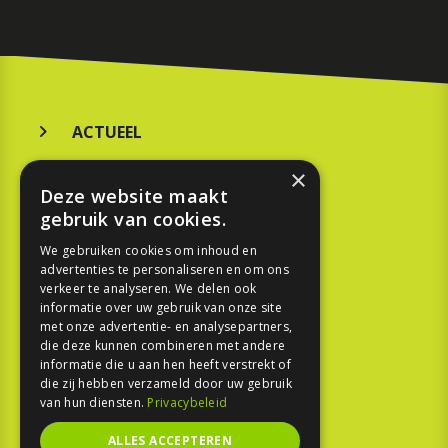
ACTUEEL
MERKEN
×
Deze website maakt
KOOPGIDS
gebruik van cookies.
TESTEN
We gebruiken cookies om inhoud en
advertenties te personaliseren en om ons
verkeer te analyseren. We delen ook
SPORT
informatie over uw gebruik van onze site
met onze advertentie- en analysepartners,
die deze kunnen combineren met andere
REPORTAGE
informatie die u aan hen heeft verstrekt of
die zij hebben verzameld door uw gebruik
TOUREN
van hun diensten.
Privacybeleid
NIEUWSBRIEF
ALLES ACCEPTEREN