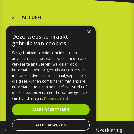
ACTUEEL
MERKEN
×
Deze website maakt
KOOPGIDS
gebruik van cookies.
TESTEN
We gebruiken cookies om inhoud en
advertenties te personaliseren en om ons
verkeer te analyseren. We delen ook
SPORT
informatie over uw gebruik van onze site
met onze advertentie- en analysepartners,
die deze kunnen combineren met andere
REPORTAGE
informatie die u aan hen heeft verstrekt of
die zij hebben verzameld door uw gebruik
TOUREN
van hun diensten.
Privacybeleid
NIEUWSBRIEF
ALLES ACCEPTEREN
ALLES AFWIJZEN
Algemene voorwaarden
Toegankelijkheidsverklaring