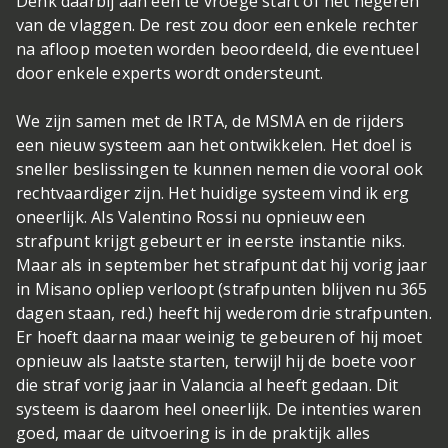
Denk daarbij aan een te vroege start of het negeren
van de vlaggen. De rest zou door een enkele rechter
na afloop moeten worden beoordeeld, die eventueel
door enkele experts wordt ondersteunt.
We zijn samen met de IRTA, de MSMA en de rijders
een nieuw systeem aan het ontwikkelen. Het doel is
sneller beslissingen te kunnen nemen die vooral ook
rechtvaardiger zijn. Het huidige systeem vind ik erg
oneerlijk. Als Valentino Rossi nu opnieuw een
strafpunt krijgt gebeurt er in eerste instantie niks.
Maar als in september het strafpunt dat hij vorig jaar
in Misano opliep verloopt (strafpunten blijven nu 365
dagen staan, red.) heeft hij wederom drie strafpunten.
Er hoeft daarna maar weinig te gebeuren of hij moet
opnieuw als laatste starten, terwijl hij de boete voor
die straf vorig jaar in Valancia al heeft gedaan. Dit
systeem is daarom heel oneerlijk. De intenties waren
goed, maar de uitvoering is in de praktijk alles