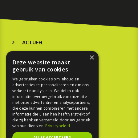
ACTUEEL
MERKEN
×
Deze website maakt
KOOPGIDS
gebruik van cookies.
TESTEN
We gebruiken cookies om inhoud en
advertenties te personaliseren en om ons
verkeer te analyseren. We delen ook
SPORT
informatie over uw gebruik van onze site
met onze advertentie- en analysepartners,
die deze kunnen combineren met andere
REPORTAGE
informatie die u aan hen heeft verstrekt of
die zij hebben verzameld door uw gebruik
TOUREN
van hun diensten.
Privacybeleid
NIEUWSBRIEF
ALLES ACCEPTEREN