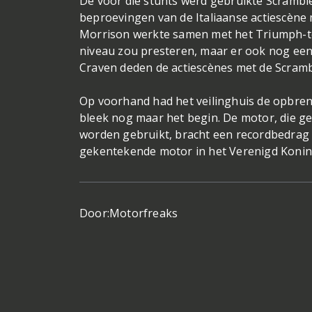
De voor die stunts werd gebruikte Scrambl
beproevingen van de Italiaanse actiescène
Morrison werkte samen met het Triumph-te
niveau zou presteren, maar er ook nog een
Craven deden de actiescènes met de Scramb
Op voorhand had het veilinghuis de opbren
bleek nog maar het begin. De motor, die 
worden gebruikt, bracht een recordbedrag 
gekentekende motor in het Verenigd Konink
Door:
Motorfreaks