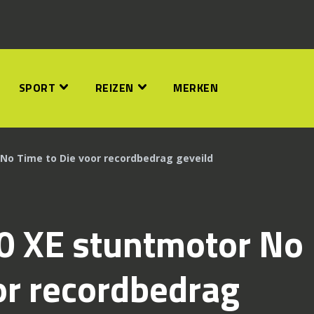
SPORT
REIZEN
MERKEN
No Time to Die voor recordbedrag geveild
0 XE stuntmotor No
or recordbedrag