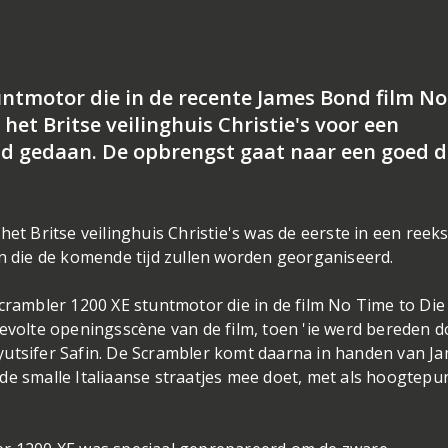
ntmotor die in de recente James Bond film No
 het Britse veilinghuis Christie's voor een
d gedaan. De opbrengst gaat naar een goed d
et Britse veilinghuis Christie's was de eerste in een reeks
en die de komende tijd zullen worden georganiseerd.
crambler 1200 XE stuntmotor die in de film No Time to Die 
ievolte openingsscène van de film, toen 'ie werd bereden 
yutsifer Safin. De Scrambler komt daarna in handen van J
de smalle Italiaanse straatjes mee doet, met als hoogtepu