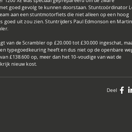
er 1200 XE was speciaal geprepareerd om de zware
 met goed gevolg te kunnen doorstaan. Stuntcoördinator 
am aan een stuntmotorfiets die niet alleen op een hoog
s goed uit zou zien. Stuntrijders Paul Edmonson en Marti
ler.
gt van de Scrambler op £20.000 tot £30.000 ingeschat, ma
geen typegoedkeuring heeft en dus niet op de openbare w
van £138.600 op, meer dan het 10-voudige van wat de
rijk nieuw kost.
Deel