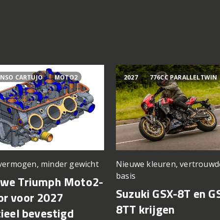
NSO CARTUJO
MOTO2
2027
776CC PARALLELTWIN
vermogen, minder gewicht
Nieuwe kleuren, vertrouwd
basis
uwe Triumph Moto2-
Suzuki GSX-8T en G
r voor 2027
8TT krijgen
cieel bevestigd