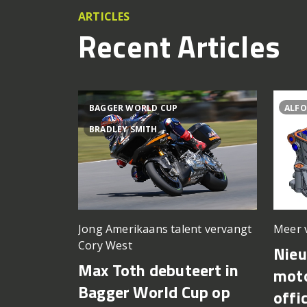
ARTICLES
Recent Articles
BAGGER WORLD CUP
ALFO
BRADLEY SMITH
Meer 
Jong Amerikaans talent vervangt
Cory West
Nie
Max Toth debuteert in
moto
Bagger World Cup op
offi