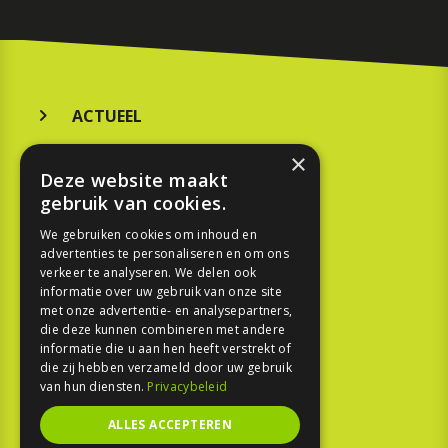
ACTUEEL
MERKEN
×
Deze website maakt
KOOPGIDS
gebruik van cookies.
TESTEN
We gebruiken cookies om inhoud en
advertenties te personaliseren en om ons
verkeer te analyseren. We delen ook
SPORT
informatie over uw gebruik van onze site
met onze advertentie- en analysepartners,
REPORTAGE
die deze kunnen combineren met andere
informatie die u aan hen heeft verstrekt of
die zij hebben verzameld door uw gebruik
TOUREN
van hun diensten.
Privacybeleid
NIEUWSBRIEF
ALLES ACCEPTEREN