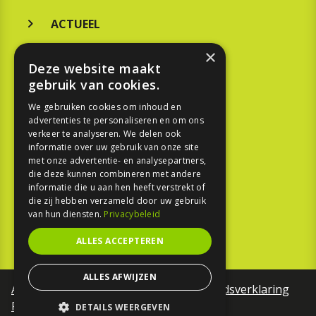
ACTUEEL
MERKEN
×
Deze website maakt
KOOPGIDS
gebruik van cookies.
TESTEN
We gebruiken cookies om inhoud en
advertenties te personaliseren en om ons
verkeer te analyseren. We delen ook
SPORT
informatie over uw gebruik van onze site
met onze advertentie- en analysepartners,
die deze kunnen combineren met andere
REPORTAGE
informatie die u aan hen heeft verstrekt of
die zij hebben verzameld door uw gebruik
TOUREN
van hun diensten.
Privacybeleid
NIEUWSBRIEF
ALLES ACCEPTEREN
ALLES AFWIJZEN
Algemene voorwaarden
Toegankelijkheidsverklaring
Privacy Policy
DETAILS WEERGEVEN