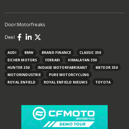
Door:
Motorfreaks
Deel
AUDI
BMW
BRAND FINANCE
CLASSIC 350
EICHER MOTORS
FERRARI
HIMALAYAN 350
HUNTER 350
INDIASE MOTORFABRIKANT
METEOR 350
MOTORINDUSTRIE
PURE MOTORCYCLING
ROYAL ENFIELD
ROYAL ENFIELD NIEUWS
TOYOTA