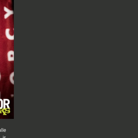
lle
 is