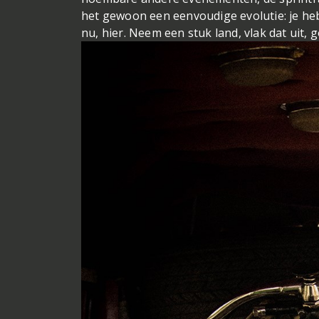
het gewoon een eenvoudige evolutie: je he
nu, hier. Neem een stuk land, vlak dat uit, 