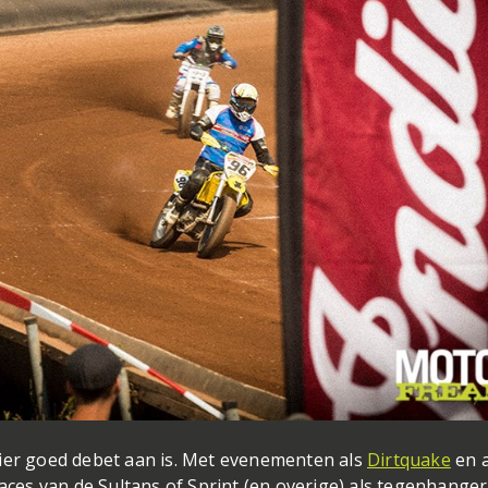
hier goed debet aan is. Met evenementen als
Dirtquake
en a
s van de Sultans of Sprint (en overige) als tegenhanger,