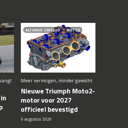
ALFONSO CARTUJO
MOTO2
2027
77
Meer vermogen, minder gewicht
rvangt
Nieuwe kle
basis
Nieuwe Triumph Moto2-
in
Suzuki 
motor voor 2027
p
8TT krij
officieel bevestigd
kleuren
6 augustus 2026
2027