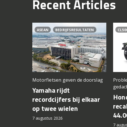
Recent Articles
ASEAN
BEDRIJFSRESULTATEN
CL50
Motorfietsen geven de doorslag
Proble
gedac
Yamaha rijdt
Hond
recordcijfers bij elkaar
recal
op twee wielen
44.0
7 augustus 2026
7 augu