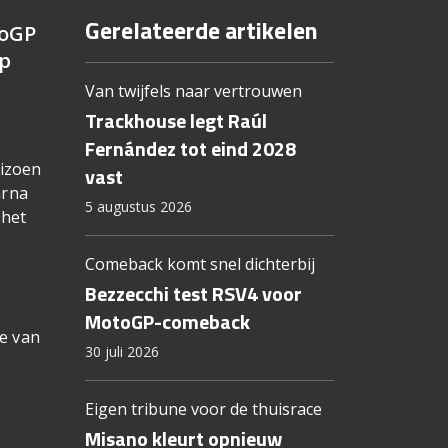
Gerelateerde artikelen
toGP
op
Van twijfels naar vertrouwen
Trackhouse legt Raúl
Fernández tot eind 2028
eizoen
vast
arna
5 augustus 2026
 het
Comeback komt snel dichterbij
Bezzecchi test RSV4 voor
MotoGP-comeback
se van
30 juli 2026
Eigen tribune voor de thuisrace
Misano kleurt opnieuw