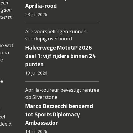
 een
Aprilia-rood
e gaan
23 juli 2026
sseren
Alle voorspellingen kunnen
voorlopig overboord
me wat
Halverwege MotoGP 2026
Doha
deel 1: vijf rijders binnen 24
de
punten
19 juli 2026
te
Aprilia-coureur bevestigt rentree
op Silverstone
Marco Bezzecchi benoemd
r
tot Sports Diplomacy
eel
Ambassador
deeld.
14 juli 2026