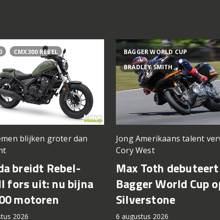
0
CMX300 REBEL
BAGGER WORLD CUP
BRADLEY SMITH
men blijken groter dan
Jong Amerikaans talent ve
ht
Cory West
a breidt Rebel-
Max Toth debuteert 
l fors uit: nu bijna
Bagger World Cup o
00 motoren
Silverstone
stus 2026
6 augustus 2026